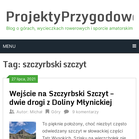
Skip
ProjektyPrzygodow
to
content
Blog o górach, wycieczkach rowerowych i sporcie amatorskim
MENU
Tag:
szczyrbski szczyt
27 lipca, 2021
Wejście na Szczyrbski Szczyt –
dwie drogi z Doliny Młynickiej
Autor:
Michał
Góry
9 komentarzy
To pięknie położony, choć niezbyt często
odwiedzany szczyt w słowackiej części
Tatr Wysokich. Szlaku na wierzchołek nie