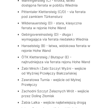
Währingersteig (C) - krótka, łatwo
dostępna ferrata w pobliżu Wiednia
Pittentaler Klettersteig (C/D) - via ferrata
pod zamkiem Türkensturz
Wildenauersteig (D) - stara, klasyczna
ferrata w rejonie Hohe Wand
Gebirgsvereinssteig (D) - długa i
wymagająca via ferrata niedaleko Wiednia
Hanselsteig (B) - łatwa, widokowa ferrata w
rejonie Hohe Wand
ÖTK Klettersteig / Blutspur (E) -
najtrudniejsza via ferrata rejonu Hohe Wand
Żabi Mnich i Żabi Szczyt Wyżni - wejście
od Wyżniej Przełęczy Białczańskiej
Zawratowa Turnia - wejście od Mylnej
Przełęczy
Zachodni Szczyt Żelaznych Wrót - wejście
przez Dolinę Złomisk
Żabia Lalka - wejście najłatwiejszą drogą