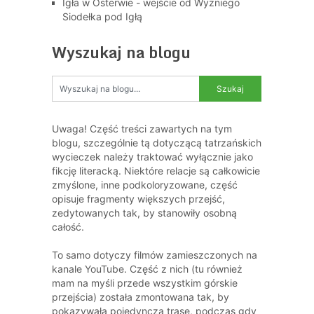
Igła w Osterwie - wejście od Wyżniego
Siodełka pod Igłą
Wyszukaj na blogu
Uwaga! Część treści zawartych na tym
blogu, szczególnie tą dotyczącą tatrzańskich
wycieczek należy traktować wyłącznie jako
fikcję literacką. Niektóre relacje są całkowicie
zmyślone, inne podkoloryzowane, część
opisuje fragmenty większych przejść,
zedytowanych tak, by stanowiły osobną
całość.
To samo dotyczy filmów zamieszczonych na
kanale YouTube. Część z nich (tu również
mam na myśli przede wszystkim górskie
przejścia) została zmontowana tak, by
pokazywała pojedynczą trasę, podczas gdy