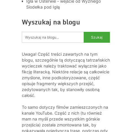
Igła w Osterwie - wejście od Wyżniego
Siodełka pod Igłą
Wyszukaj na blogu
Uwaga! Część treści zawartych na tym
blogu, szczególnie tą dotyczącą tatrzańskich
wycieczek należy traktować wyłącznie jako
fikcję literacką. Niektóre relacje są całkowicie
zmyślone, inne podkoloryzowane, część
opisuje fragmenty większych przejść,
zedytowanych tak, by stanowiły osobną
całość.
To samo dotyczy filmów zamieszczonych na
kanale YouTube. Część z nich (tu również
mam na myśli przede wszystkim górskie
przejścia) została zmontowana tak, by
pokazywała pojedynczą trasę, podczas gdy