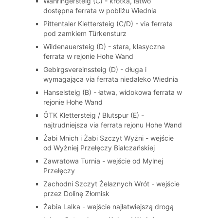
Währingersteig (C) - krótka, łatwo
dostępna ferrata w pobliżu Wiednia
Pittentaler Klettersteig (C/D) - via ferrata
pod zamkiem Türkensturz
Wildenauersteig (D) - stara, klasyczna
ferrata w rejonie Hohe Wand
Gebirgsvereinssteig (D) - długa i
wymagająca via ferrata niedaleko Wiednia
Hanselsteig (B) - łatwa, widokowa ferrata w
rejonie Hohe Wand
ÖTK Klettersteig / Blutspur (E) -
najtrudniejsza via ferrata rejonu Hohe Wand
Żabi Mnich i Żabi Szczyt Wyżni - wejście
od Wyżniej Przełęczy Białczańskiej
Zawratowa Turnia - wejście od Mylnej
Przełęczy
Zachodni Szczyt Żelaznych Wrót - wejście
przez Dolinę Złomisk
Żabia Lalka - wejście najłatwiejszą drogą