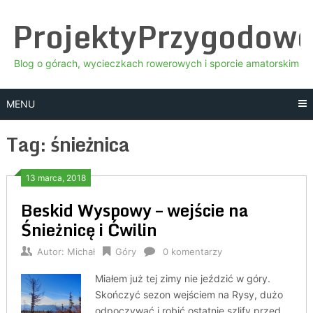
Skip
ProjektyPrzygodow
to
content
Blog o górach, wycieczkach rowerowych i sporcie amatorskim
MENU
Tag:
śnieżnica
13 marca, 2018
Beskid Wyspowy – wejście na
Śnieżnicę i Ćwilin
Autor:
Michał
Góry
0 komentarzy
Miałem już tej zimy nie jeździć w góry.
Skończyć sezon wejściem na Rysy, dużo
odpoczywać i robić ostatnie szlify przed