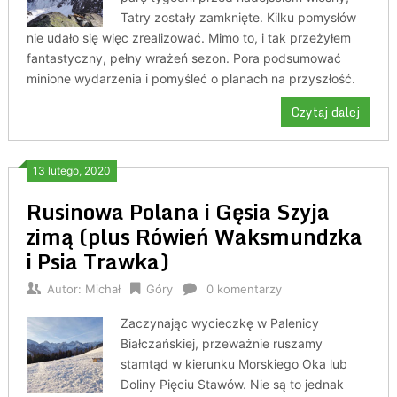
Tatry zostały zamknięte. Kilku pomysłów
nie udało się więc zrealizować. Mimo to, i tak przeżyłem
fantastyczny, pełny wrażeń sezon. Pora podsumować
minione wydarzenia i pomyśleć o planach na przyszłość.
Czytaj dalej
13 lutego, 2020
Rusinowa Polana i Gęsia Szyja
zimą (plus Rówień Waksmundzka
i Psia Trawka)
Autor:
Michał
Góry
0 komentarzy
Zaczynając wycieczkę w Palenicy
Białczańskiej, przeważnie ruszamy
stamtąd w kierunku Morskiego Oka lub
Doliny Pięciu Stawów. Nie są to jednak