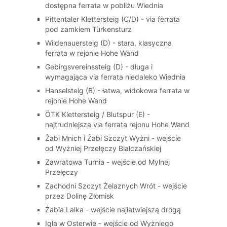
dostępna ferrata w pobliżu Wiednia
Pittentaler Klettersteig (C/D) - via ferrata
pod zamkiem Türkensturz
Wildenauersteig (D) - stara, klasyczna
ferrata w rejonie Hohe Wand
Gebirgsvereinssteig (D) - długa i
wymagająca via ferrata niedaleko Wiednia
Hanselsteig (B) - łatwa, widokowa ferrata w
rejonie Hohe Wand
ÖTK Klettersteig / Blutspur (E) -
najtrudniejsza via ferrata rejonu Hohe Wand
Żabi Mnich i Żabi Szczyt Wyżni - wejście
od Wyżniej Przełęczy Białczańskiej
Zawratowa Turnia - wejście od Mylnej
Przełęczy
Zachodni Szczyt Żelaznych Wrót - wejście
przez Dolinę Złomisk
Żabia Lalka - wejście najłatwiejszą drogą
Igła w Osterwie - wejście od Wyżniego