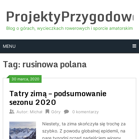
Skip
ProjektyPrzygodow
to
content
Blog o górach, wycieczkach rowerowych i sporcie amatorskim
MENU
Tag:
rusinowa polana
30 marca, 2020
Tatry zimą – podsumowanie
sezonu 2020
Autor:
Michał
Góry
0 komentarzy
Niestety, ta zima skończyła się trochę za
szybko. Z powodu globalnej epidemii, na
parę tygodni przed nadejściem wiosny,