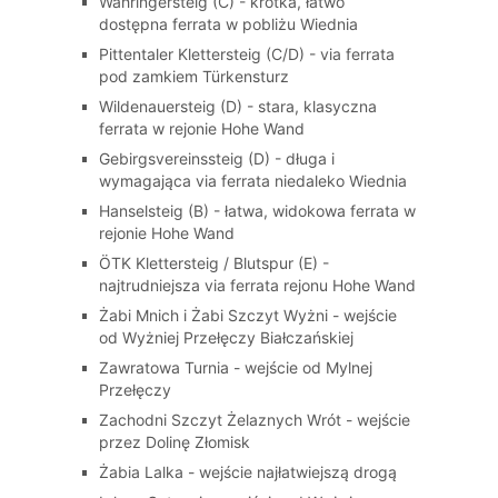
Währingersteig (C) - krótka, łatwo
dostępna ferrata w pobliżu Wiednia
Pittentaler Klettersteig (C/D) - via ferrata
pod zamkiem Türkensturz
Wildenauersteig (D) - stara, klasyczna
ferrata w rejonie Hohe Wand
Gebirgsvereinssteig (D) - długa i
wymagająca via ferrata niedaleko Wiednia
Hanselsteig (B) - łatwa, widokowa ferrata w
rejonie Hohe Wand
ÖTK Klettersteig / Blutspur (E) -
najtrudniejsza via ferrata rejonu Hohe Wand
Żabi Mnich i Żabi Szczyt Wyżni - wejście
od Wyżniej Przełęczy Białczańskiej
Zawratowa Turnia - wejście od Mylnej
Przełęczy
Zachodni Szczyt Żelaznych Wrót - wejście
przez Dolinę Złomisk
Żabia Lalka - wejście najłatwiejszą drogą