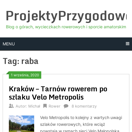
Skip
ProjektyPrzygodow
to
content
Blog o górach, wycieczkach rowerowych i sporcie amatorskim
MENU
Tag:
raba
1 września, 2020
Kraków – Tarnów rowerem po
szlaku Velo Metropolis
Autor:
Michał
Rower
8 komentarzy
Velo Metropolis to kolejny z wartych uwagi
szlaków rowerowych, które wciąż
powstają w ramach sieci Velo Małopolska.