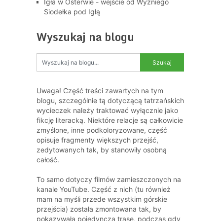
Igła w Osterwie - wejście od Wyżniego
Siodełka pod Igłą
Wyszukaj na blogu
Uwaga! Część treści zawartych na tym
blogu, szczególnie tą dotyczącą tatrzańskich
wycieczek należy traktować wyłącznie jako
fikcję literacką. Niektóre relacje są całkowicie
zmyślone, inne podkoloryzowane, część
opisuje fragmenty większych przejść,
zedytowanych tak, by stanowiły osobną
całość.
To samo dotyczy filmów zamieszczonych na
kanale YouTube. Część z nich (tu również
mam na myśli przede wszystkim górskie
przejścia) została zmontowana tak, by
pokazywała pojedynczą trasę, podczas gdy