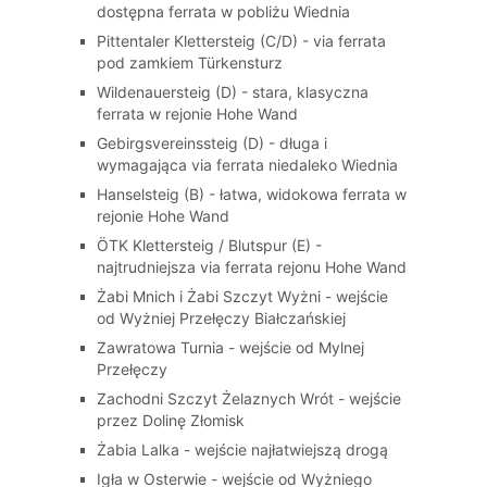
dostępna ferrata w pobliżu Wiednia
Pittentaler Klettersteig (C/D) - via ferrata
pod zamkiem Türkensturz
Wildenauersteig (D) - stara, klasyczna
ferrata w rejonie Hohe Wand
Gebirgsvereinssteig (D) - długa i
wymagająca via ferrata niedaleko Wiednia
Hanselsteig (B) - łatwa, widokowa ferrata w
rejonie Hohe Wand
ÖTK Klettersteig / Blutspur (E) -
najtrudniejsza via ferrata rejonu Hohe Wand
Żabi Mnich i Żabi Szczyt Wyżni - wejście
od Wyżniej Przełęczy Białczańskiej
Zawratowa Turnia - wejście od Mylnej
Przełęczy
Zachodni Szczyt Żelaznych Wrót - wejście
przez Dolinę Złomisk
Żabia Lalka - wejście najłatwiejszą drogą
Igła w Osterwie - wejście od Wyżniego