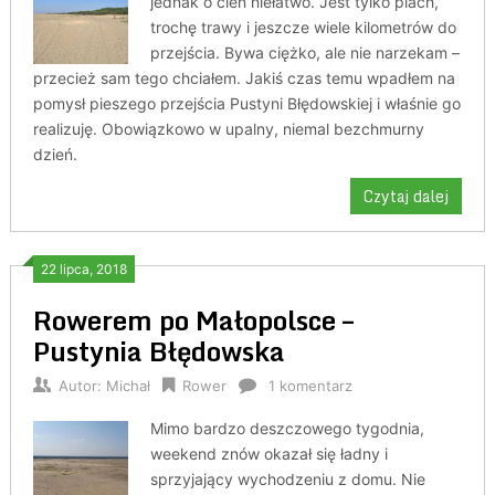
jednak o cień niełatwo. Jest tylko piach,
trochę trawy i jeszcze wiele kilometrów do
przejścia. Bywa ciężko, ale nie narzekam –
przecież sam tego chciałem. Jakiś czas temu wpadłem na
pomysł pieszego przejścia Pustyni Błędowskiej i właśnie go
realizuję. Obowiązkowo w upalny, niemal bezchmurny
dzień.
Czytaj dalej
22 lipca, 2018
Rowerem po Małopolsce –
Pustynia Błędowska
Autor:
Michał
Rower
1 komentarz
Mimo bardzo deszczowego tygodnia,
weekend znów okazał się ładny i
sprzyjający wychodzeniu z domu. Nie