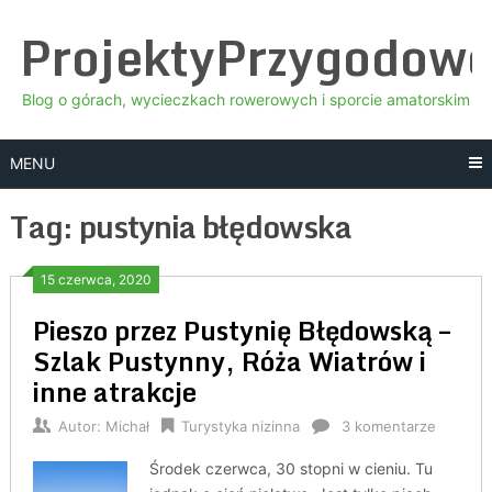
Skip
ProjektyPrzygodow
to
content
Blog o górach, wycieczkach rowerowych i sporcie amatorskim
MENU
Tag:
pustynia błędowska
15 czerwca, 2020
Pieszo przez Pustynię Błędowską –
Szlak Pustynny, Róża Wiatrów i
inne atrakcje
Autor:
Michał
Turystyka nizinna
3 komentarze
Środek czerwca, 30 stopni w cieniu. Tu