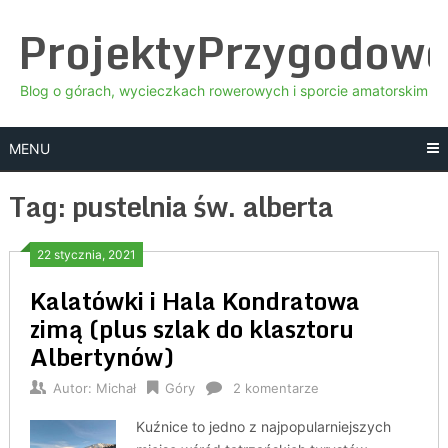
Skip
ProjektyPrzygodow
to
content
Blog o górach, wycieczkach rowerowych i sporcie amatorskim
MENU
Tag:
pustelnia św. alberta
22 stycznia, 2021
Kalatówki i Hala Kondratowa
zimą (plus szlak do klasztoru
Albertynów)
Autor:
Michał
Góry
2 komentarze
Kuźnice to jedno z najpopularniejszych