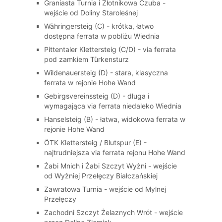
Graniasta Turnia i Złotnikowa Czuba -
wejście od Doliny Staroleśnej
Währingersteig (C) - krótka, łatwo
dostępna ferrata w pobliżu Wiednia
Pittentaler Klettersteig (C/D) - via ferrata
pod zamkiem Türkensturz
Wildenauersteig (D) - stara, klasyczna
ferrata w rejonie Hohe Wand
Gebirgsvereinssteig (D) - długa i
wymagająca via ferrata niedaleko Wiednia
Hanselsteig (B) - łatwa, widokowa ferrata w
rejonie Hohe Wand
ÖTK Klettersteig / Blutspur (E) -
najtrudniejsza via ferrata rejonu Hohe Wand
Żabi Mnich i Żabi Szczyt Wyżni - wejście
od Wyżniej Przełęczy Białczańskiej
Zawratowa Turnia - wejście od Mylnej
Przełęczy
Zachodni Szczyt Żelaznych Wrót - wejście