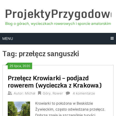
Skip
ProjektyPrzygodow
to
content
Blog o górach, wycieczkach rowerowych i sporcie amatorskim
MENU
Tag:
przełęcz sanguszki
25 lipca, 2020
Przełęcz Krowiarki – podjazd
rowerem (wycieczka z Krakowa)
Autor:
Michał
Góry
,
Rower
4 komentarze
Krowiarki to położona w Beskidzie
Żywieckim, często odwiedzana przełęcz.
Dobrze znają ją szczególnie turyści