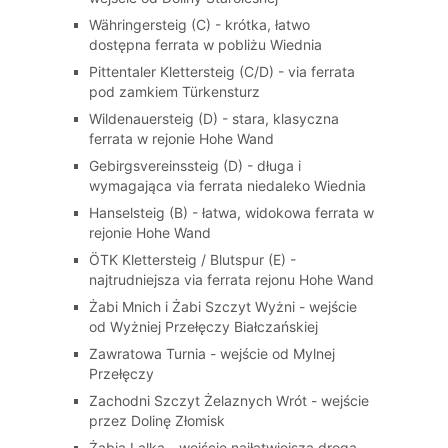
Währingersteig (C) - krótka, łatwo
dostępna ferrata w pobliżu Wiednia
Pittentaler Klettersteig (C/D) - via ferrata
pod zamkiem Türkensturz
Wildenauersteig (D) - stara, klasyczna
ferrata w rejonie Hohe Wand
Gebirgsvereinssteig (D) - długa i
wymagająca via ferrata niedaleko Wiednia
Hanselsteig (B) - łatwa, widokowa ferrata w
rejonie Hohe Wand
ÖTK Klettersteig / Blutspur (E) -
najtrudniejsza via ferrata rejonu Hohe Wand
Żabi Mnich i Żabi Szczyt Wyżni - wejście
od Wyżniej Przełęczy Białczańskiej
Zawratowa Turnia - wejście od Mylnej
Przełęczy
Zachodni Szczyt Żelaznych Wrót - wejście
przez Dolinę Złomisk
Żabia Lalka - wejście najłatwiejszą drogą