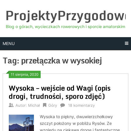
Skip
ProjektyPrzygodow
to
content
Blog o górach, wycieczkach rowerowych i sporcie amatorskim
MENU
Tag:
przełączka w wysokiej
11 sierpnia, 2020
Wysoka – wejście od Wagi (opis
drogi, trudności, sporo zdjęć)
Autor:
Michał
Góry
18 komentarzy
Wysoka to piękny, dwuwierzchołkowy
szczyt położony w pobliżu Rysów. Ze
względu na ciekawą drogę i fantastyczne