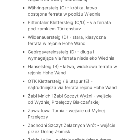
Währingersteig (C) - krótka, łatwo
dostępna ferrata w pobliżu Wiednia
Pittentaler Klettersteig (C/D) - via ferrata
pod zamkiem Türkensturz
Wildenauersteig (D) - stara, klasyczna
ferrata w rejonie Hohe Wand
Gebirgsvereinssteig (D) - długa i
wymagająca via ferrata niedaleko Wiednia
Hanselsteig (B) - łatwa, widokowa ferrata w
rejonie Hohe Wand
ÖTK Klettersteig / Blutspur (E) -
najtrudniejsza via ferrata rejonu Hohe Wand
Żabi Mnich i Żabi Szczyt Wyżni - wejście
od Wyżniej Przełęczy Białczańskiej
Zawratowa Turnia - wejście od Mylnej
Przełęczy
Zachodni Szczyt Żelaznych Wrót - wejście
przez Dolinę Złomisk
Żabia Lalka - wejście najłatwiejszą drogą