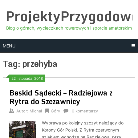
Skip
ProjektyPrzygodow
to
content
Blog o górach, wycieczkach rowerowych i sporcie amatorskim
MENU
Tag:
przehyba
22 listopada, 2018
Beskid Sądecki – Radziejowa z
Rytra do Szczawnicy
Autor:
Michał
Góry
0 komentarzy
Wyprawa po kolejny szczyt należący do
Korony Gór Polski. Z Rytra czerwonym
szlakiem wchodzę na Radziejową, przy