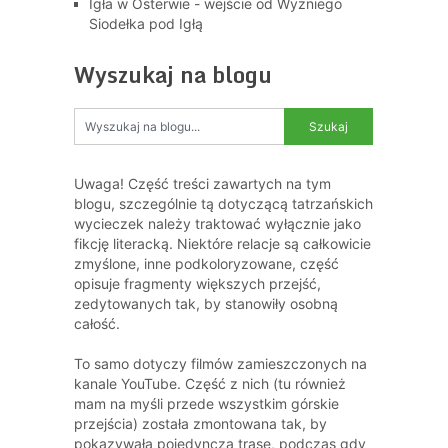
Igła w Osterwie - wejście od Wyżniego
Siodełka pod Igłą
Wyszukaj na blogu
Uwaga! Część treści zawartych na tym
blogu, szczególnie tą dotyczącą tatrzańskich
wycieczek należy traktować wyłącznie jako
fikcję literacką. Niektóre relacje są całkowicie
zmyślone, inne podkoloryzowane, część
opisuje fragmenty większych przejść,
zedytowanych tak, by stanowiły osobną
całość.
To samo dotyczy filmów zamieszczonych na
kanale YouTube. Część z nich (tu również
mam na myśli przede wszystkim górskie
przejścia) została zmontowana tak, by
pokazywała pojedynczą trasę, podczas gdy