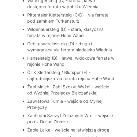
Währingersteig (C) - krótka, łatwo
dostępna ferrata w pobliżu Wiednia
Pittentaler Klettersteig (C/D) - via ferrata
pod zamkiem Türkensturz
Wildenauersteig (D) - stara, klasyczna
ferrata w rejonie Hohe Wand
Gebirgsvereinssteig (D) - długa i
wymagająca via ferrata niedaleko Wiednia
Hanselsteig (B) - łatwa, widokowa ferrata w
rejonie Hohe Wand
ÖTK Klettersteig / Blutspur (E) -
najtrudniejsza via ferrata rejonu Hohe Wand
Żabi Mnich i Żabi Szczyt Wyżni - wejście
od Wyżniej Przełęczy Białczańskiej
Zawratowa Turnia - wejście od Mylnej
Przełęczy
Zachodni Szczyt Żelaznych Wrót - wejście
przez Dolinę Złomisk
Żabia Lalka - wejście najłatwiejszą drogą