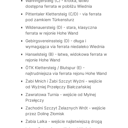
Währingersteig (C) - krótka, łatwo
dostępna ferrata w pobliżu Wiednia
Pittentaler Klettersteig (C/D) - via ferrata
pod zamkiem Türkensturz
Wildenauersteig (D) - stara, klasyczna
ferrata w rejonie Hohe Wand
Gebirgsvereinssteig (D) - długa i
wymagająca via ferrata niedaleko Wiednia
Hanselsteig (B) - łatwa, widokowa ferrata w
rejonie Hohe Wand
ÖTK Klettersteig / Blutspur (E) -
najtrudniejsza via ferrata rejonu Hohe Wand
Żabi Mnich i Żabi Szczyt Wyżni - wejście
od Wyżniej Przełęczy Białczańskiej
Zawratowa Turnia - wejście od Mylnej
Przełęczy
Zachodni Szczyt Żelaznych Wrót - wejście
przez Dolinę Złomisk
Żabia Lalka - wejście najłatwiejszą drogą