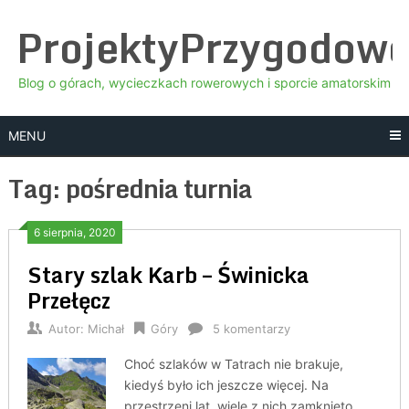
Skip
ProjektyPrzygodow
to
content
Blog o górach, wycieczkach rowerowych i sporcie amatorskim
MENU
Tag:
pośrednia turnia
6 sierpnia, 2020
Stary szlak Karb – Świnicka
Przełęcz
Autor:
Michał
Góry
5 komentarzy
Choć szlaków w Tatrach nie brakuje,
kiedyś było ich jeszcze więcej. Na
przestrzeni lat, wiele z nich zamknięto,