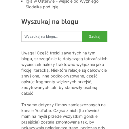
Igła w Osterwie - wejście od Wyżniego
Siodełka pod Igłą
Wyszukaj na blogu
Uwaga! Część treści zawartych na tym
blogu, szczególnie tą dotyczącą tatrzańskich
wycieczek należy traktować wyłącznie jako
fikcję literacką. Niektóre relacje są całkowicie
zmyślone, inne podkoloryzowane, część
opisuje fragmenty większych przejść,
zedytowanych tak, by stanowiły osobną
całość.
To samo dotyczy filmów zamieszczonych na
kanale YouTube. Część z nich (tu również
mam na myśli przede wszystkim górskie
przejścia) została zmontowana tak, by
pokazywała pojedynczą trasę, podczas gdy