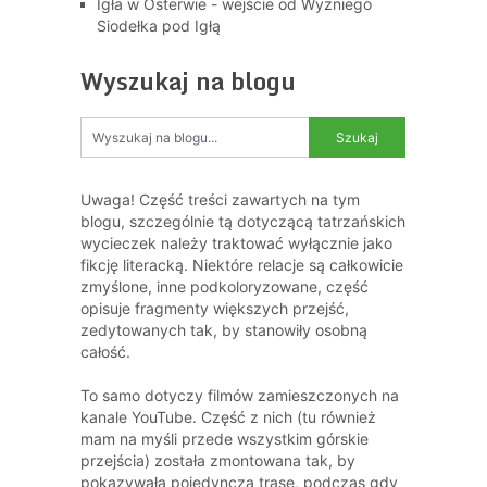
Igła w Osterwie - wejście od Wyżniego
Siodełka pod Igłą
Wyszukaj na blogu
Uwaga! Część treści zawartych na tym
blogu, szczególnie tą dotyczącą tatrzańskich
wycieczek należy traktować wyłącznie jako
fikcję literacką. Niektóre relacje są całkowicie
zmyślone, inne podkoloryzowane, część
opisuje fragmenty większych przejść,
zedytowanych tak, by stanowiły osobną
całość.
To samo dotyczy filmów zamieszczonych na
kanale YouTube. Część z nich (tu również
mam na myśli przede wszystkim górskie
przejścia) została zmontowana tak, by
pokazywała pojedynczą trasę, podczas gdy