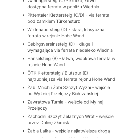
Währingersteig (C) - krótka, łatwo
dostępna ferrata w pobliżu Wiednia
Pittentaler Klettersteig (C/D) - via ferrata
pod zamkiem Türkensturz
Wildenauersteig (D) - stara, klasyczna
ferrata w rejonie Hohe Wand
Gebirgsvereinssteig (D) - długa i
wymagająca via ferrata niedaleko Wiednia
Hanselsteig (B) - łatwa, widokowa ferrata w
rejonie Hohe Wand
ÖTK Klettersteig / Blutspur (E) -
najtrudniejsza via ferrata rejonu Hohe Wand
Żabi Mnich i Żabi Szczyt Wyżni - wejście
od Wyżniej Przełęczy Białczańskiej
Zawratowa Turnia - wejście od Mylnej
Przełęczy
Zachodni Szczyt Żelaznych Wrót - wejście
przez Dolinę Złomisk
Żabia Lalka - wejście najłatwiejszą drogą