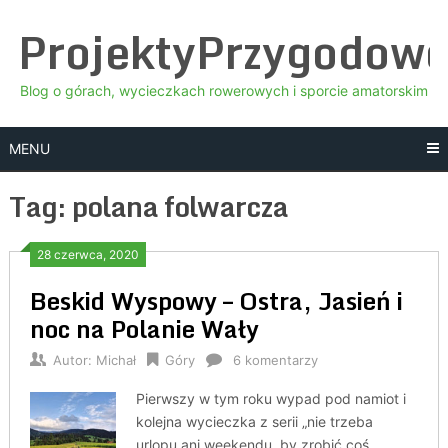
Skip
ProjektyPrzygodow
to
content
Blog o górach, wycieczkach rowerowych i sporcie amatorskim
MENU
Tag:
polana folwarcza
28 czerwca, 2020
Beskid Wyspowy – Ostra, Jasień i
noc na Polanie Wały
Autor:
Michał
Góry
6 komentarzy
Pierwszy w tym roku wypad pod namiot i
kolejna wycieczka z serii „nie trzeba
urlopu ani weekendu, by zrobić coś