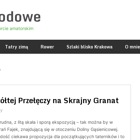
godowe
orcie amatorskim
Tatry zimą
Rower
Szlaki blisko Krakowa
O mnie
y
Żółtej Przełęczy na Skrajny Granat
zy
trudna, z litą skała i sporą ekspozycją – tak można by w
rań Fajek, znajdującą się w otoczeniu Doliny Gąsienicowej.
o dość ciekawa propozycja dla początkujących taterników i to