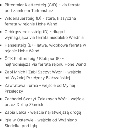
Pittentaler Klettersteig (C/D) - via ferrata
pod zamkiem Türkensturz
Wildenauersteig (D) - stara, klasyczna
ferrata w rejonie Hohe Wand
Gebirgsvereinssteig (D) - długa i
wymagająca via ferrata niedaleko Wiednia
Hanselsteig (B) - łatwa, widokowa ferrata w
rejonie Hohe Wand
ÖTK Klettersteig / Blutspur (E) -
najtrudniejsza via ferrata rejonu Hohe Wand
Żabi Mnich i Żabi Szczyt Wyżni - wejście
od Wyżniej Przełęczy Białczańskiej
Zawratowa Turnia - wejście od Mylnej
Przełęczy
Zachodni Szczyt Żelaznych Wrót - wejście
przez Dolinę Złomisk
Żabia Lalka - wejście najłatwiejszą drogą
Igła w Osterwie - wejście od Wyżniego
Siodełka pod Igłą