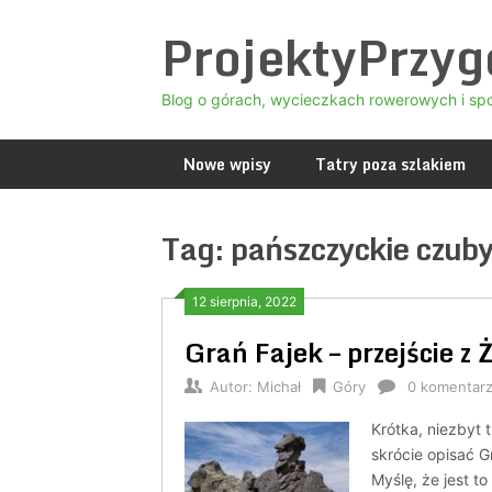
Skip
ProjektyPrzy
to
content
Blog o górach, wycieczkach rowerowych i sp
Nowe wpisy
Tatry poza szlakiem
Tag:
pańszczyckie czub
12 sierpnia, 2022
Grań Fajek – przejście z 
Autor:
Michał
Góry
0 komentar
Krótka, niezbyt 
skrócie opisać G
Myślę, że jest t