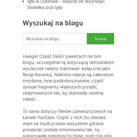
Igła w Osterwie - wejście od Wyżniego
Siodełka pod Igłą
Wyszukaj na blogu
Uwaga! Część treści zawartych na tym
blogu, szczególnie tą dotyczącą tatrzańskich
wycieczek należy traktować wyłącznie jako
fikcję literacką. Niektóre relacje są całkowicie
zmyślone, inne podkoloryzowane, część
opisuje fragmenty większych przejść,
zedytowanych tak, by stanowiły osobną
całość.
To samo dotyczy filmów zamieszczonych na
kanale YouTube. Część z nich (tu również
mam na myśli przede wszystkim górskie
przejścia) została zmontowana tak, by
pokazywała pojedynczą trasę, podczas gdy