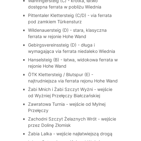
Währingersteig (C) - krótka, łatwo
dostępna ferrata w pobliżu Wiednia
Pittentaler Klettersteig (C/D) - via ferrata
pod zamkiem Türkensturz
Wildenauersteig (D) - stara, klasyczna
ferrata w rejonie Hohe Wand
Gebirgsvereinssteig (D) - długa i
wymagająca via ferrata niedaleko Wiednia
Hanselsteig (B) - łatwa, widokowa ferrata w
rejonie Hohe Wand
ÖTK Klettersteig / Blutspur (E) -
najtrudniejsza via ferrata rejonu Hohe Wand
Żabi Mnich i Żabi Szczyt Wyżni - wejście
od Wyżniej Przełęczy Białczańskiej
Zawratowa Turnia - wejście od Mylnej
Przełęczy
Zachodni Szczyt Żelaznych Wrót - wejście
przez Dolinę Złomisk
Żabia Lalka - wejście najłatwiejszą drogą