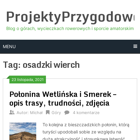
Skip
ProjektyPrzygodow
to
content
Blog o górach, wycieczkach rowerowych i sporcie amatorskim
MENU
Tag:
osadzki wierch
23 listopada, 2021
Połonina Wetlińska i Smerek –
opis trasy, trudności, zdjęcia
Autor:
Michał
Góry
4 komentarze
To kolejna z bieszczadzkich połonin, którą
turyści upodobali sobie ze względu na
dużą atrakcyjność i stosunkową łatwość