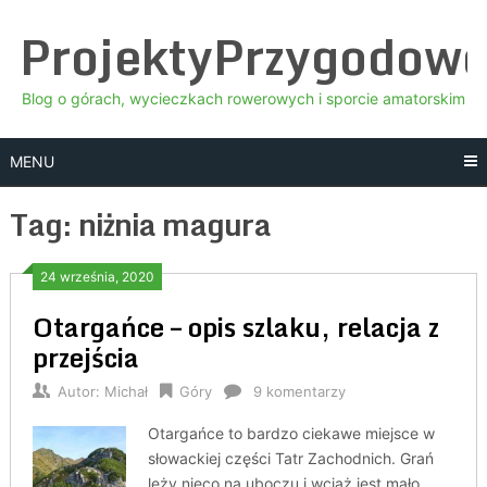
Skip
ProjektyPrzygodow
to
content
Blog o górach, wycieczkach rowerowych i sporcie amatorskim
MENU
Tag:
niżnia magura
24 września, 2020
Otargańce – opis szlaku, relacja z
przejścia
Autor:
Michał
Góry
9 komentarzy
Otargańce to bardzo ciekawe miejsce w
słowackiej części Tatr Zachodnich. Grań
leży nieco na uboczu i wciąż jest mało