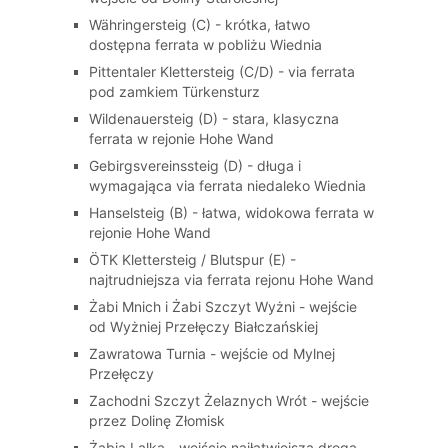
Währingersteig (C) - krótka, łatwo
dostępna ferrata w pobliżu Wiednia
Pittentaler Klettersteig (C/D) - via ferrata
pod zamkiem Türkensturz
Wildenauersteig (D) - stara, klasyczna
ferrata w rejonie Hohe Wand
Gebirgsvereinssteig (D) - długa i
wymagająca via ferrata niedaleko Wiednia
Hanselsteig (B) - łatwa, widokowa ferrata w
rejonie Hohe Wand
ÖTK Klettersteig / Blutspur (E) -
najtrudniejsza via ferrata rejonu Hohe Wand
Żabi Mnich i Żabi Szczyt Wyżni - wejście
od Wyżniej Przełęczy Białczańskiej
Zawratowa Turnia - wejście od Mylnej
Przełęczy
Zachodni Szczyt Żelaznych Wrót - wejście
przez Dolinę Złomisk
Żabia Lalka - wejście najłatwiejszą drogą