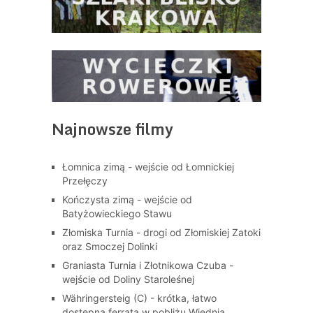
Najnowsze filmy
Łomnica zimą - wejście od Łomnickiej
Przełęczy
Kończysta zimą - wejście od
Batyżowieckiego Stawu
Złomiska Turnia - drogi od Złomiskiej Zatoki
oraz Smoczej Dolinki
Graniasta Turnia i Złotnikowa Czuba -
wejście od Doliny Staroleśnej
Währingersteig (C) - krótka, łatwo
dostępna ferrata w pobliżu Wiednia