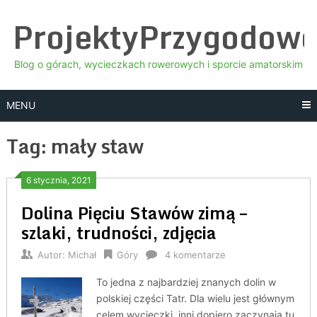
Skip
ProjektyPrzygodow
to
content
Blog o górach, wycieczkach rowerowych i sporcie amatorskim
MENU
Tag:
mały staw
6 stycznia, 2021
Dolina Pięciu Stawów zimą –
szlaki, trudności, zdjęcia
Autor:
Michał
Góry
4 komentarze
To jedna z najbardziej znanych dolin w
polskiej części Tatr. Dla wielu jest głównym
celem wycieczki, inni dopiero zaczynają tu