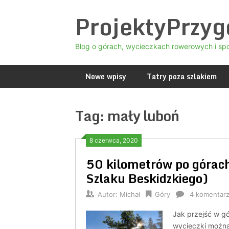
Skip
ProjektyPrzy
to
content
Blog o górach, wycieczkach rowerowych i sp
Nowe wpisy
Tatry poza szlakiem
Tag:
mały luboń
8 czerwca, 2020
50 kilometrów po górach
Szlaku Beskidzkiego)
Autor:
Michał
Góry
4 komentar
Jak przejść w gó
wycieczki można