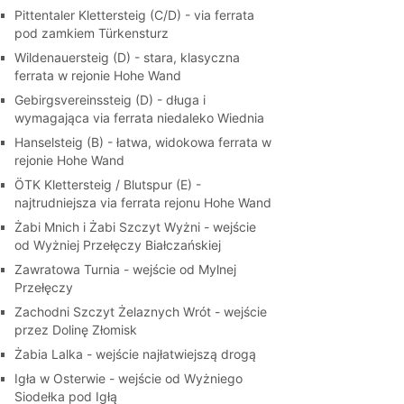
Pittentaler Klettersteig (C/D) - via ferrata
pod zamkiem Türkensturz
Wildenauersteig (D) - stara, klasyczna
ferrata w rejonie Hohe Wand
Gebirgsvereinssteig (D) - długa i
wymagająca via ferrata niedaleko Wiednia
Hanselsteig (B) - łatwa, widokowa ferrata w
rejonie Hohe Wand
ÖTK Klettersteig / Blutspur (E) -
najtrudniejsza via ferrata rejonu Hohe Wand
Żabi Mnich i Żabi Szczyt Wyżni - wejście
od Wyżniej Przełęczy Białczańskiej
Zawratowa Turnia - wejście od Mylnej
Przełęczy
Zachodni Szczyt Żelaznych Wrót - wejście
przez Dolinę Złomisk
Żabia Lalka - wejście najłatwiejszą drogą
Igła w Osterwie - wejście od Wyżniego
Siodełka pod Igłą