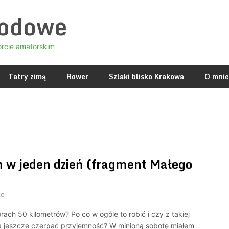
godowe
orcie amatorskim
Tatry zimą
Rower
Szlaki blisko Krakowa
O mnie
 w jeden dzień (fragment Małego
ze
rach 50 kilometrów? Po co w ogóle to robić i czy z takiej
 jeszcze czerpać przyjemność? W minioną sobotę miałem