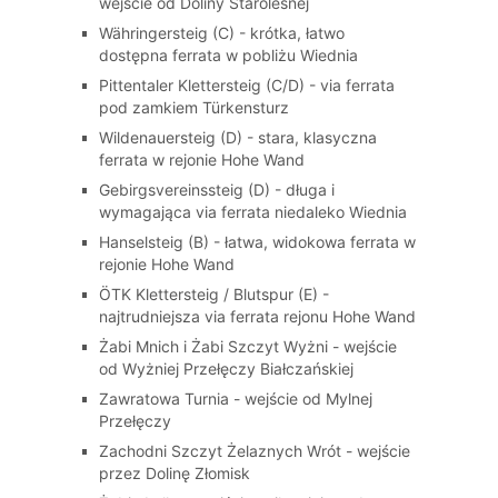
wejście od Doliny Staroleśnej
Währingersteig (C) - krótka, łatwo
dostępna ferrata w pobliżu Wiednia
Pittentaler Klettersteig (C/D) - via ferrata
pod zamkiem Türkensturz
Wildenauersteig (D) - stara, klasyczna
ferrata w rejonie Hohe Wand
Gebirgsvereinssteig (D) - długa i
wymagająca via ferrata niedaleko Wiednia
Hanselsteig (B) - łatwa, widokowa ferrata w
rejonie Hohe Wand
ÖTK Klettersteig / Blutspur (E) -
najtrudniejsza via ferrata rejonu Hohe Wand
Żabi Mnich i Żabi Szczyt Wyżni - wejście
od Wyżniej Przełęczy Białczańskiej
Zawratowa Turnia - wejście od Mylnej
Przełęczy
Zachodni Szczyt Żelaznych Wrót - wejście
przez Dolinę Złomisk