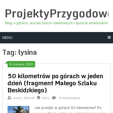
Skip
ProjektyPrzygodow
to
content
Blog o górach, wycieczkach rowerowych i sporcie amatorskim
MENU
Tag:
łysina
8 czerwca, 2020
50 kilometrów po górach w jeden
dzień (fragment Małego Szlaku
Beskidzkiego)
Autor:
Michał
Góry
4 komentarze
Jak przejść w górach 50 kilometrów? Po