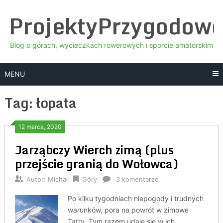
Skip
ProjektyPrzygodow
to
content
Blog o górach, wycieczkach rowerowych i sporcie amatorskim
MENU
Tag:
łopata
12 marca, 2020
Jarząbczy Wierch zimą (plus
przejście granią do Wołowca)
Autor:
Michał
Góry
3 komentarze
Po kilku tygodniach niepogody i trudnych
warunków, pora na powrót w zimowe
Tatry. Tym razem udaję się w ich