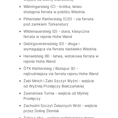
Währingersteig (C) - krótka, łatwo
dostępna ferrata w pobliżu Wiednia
Pittentaler Klettersteig (C/D) - via ferrata
pod zamkiem Türkensturz
Wildenauersteig (D) - stara, klasyczna
ferrata w rejonie Hohe Wand
Gebirgsvereinssteig (D) - długa i
wymagająca via ferrata niedaleko Wiednia
Hanselsteig (B) - łatwa, widokowa ferrata w
rejonie Hohe Wand
ÖTK Klettersteig / Blutspur (E) -
najtrudniejsza via ferrata rejonu Hohe Wand
Żabi Mnich i Żabi Szczyt Wyżni - wejście
od Wyżniej Przełęczy Białczańskiej
Zawratowa Turnia - wejście od Mylnej
Przełęczy
Zachodni Szczyt Żelaznych Wrót - wejście
przez Dolinę Złomisk
Żabia Lalka - wejście najłatwiejszą drogą