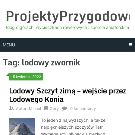
Skip
ProjektyPrzygodow
to
content
Blog o górach, wycieczkach rowerowych i sporcie amatorskim
MENU
Tag:
lodowy zwornik
15 kwietnia, 2022
Lodowy Szczyt zimą – wejście przez
Lodowego Konia
Autor:
Michał
Góry
0 komentarzy
To jeden z najwyższych, a także
najpiękniejszych szczytów Tatr.
Wymagający, słynący z niezłych