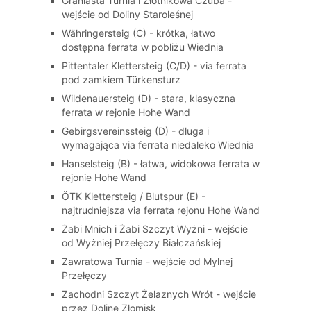
Graniasta Turnia i Złotnikowa Czuba -
wejście od Doliny Staroleśnej
Währingersteig (C) - krótka, łatwo
dostępna ferrata w pobliżu Wiednia
Pittentaler Klettersteig (C/D) - via ferrata
pod zamkiem Türkensturz
Wildenauersteig (D) - stara, klasyczna
ferrata w rejonie Hohe Wand
Gebirgsvereinssteig (D) - długa i
wymagająca via ferrata niedaleko Wiednia
Hanselsteig (B) - łatwa, widokowa ferrata w
rejonie Hohe Wand
ÖTK Klettersteig / Blutspur (E) -
najtrudniejsza via ferrata rejonu Hohe Wand
Żabi Mnich i Żabi Szczyt Wyżni - wejście
od Wyżniej Przełęczy Białczańskiej
Zawratowa Turnia - wejście od Mylnej
Przełęczy
Zachodni Szczyt Żelaznych Wrót - wejście
przez Dolinę Złomisk