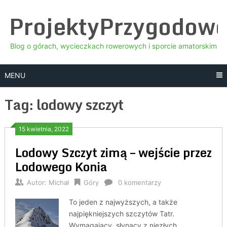
Skip
ProjektyPrzygodow
to
content
Blog o górach, wycieczkach rowerowych i sporcie amatorskim
MENU
Tag:
lodowy szczyt
15 kwietnia, 2022
Lodowy Szczyt zimą – wejście przez
Lodowego Konia
Autor:
Michał
Góry
0 komentarzy
To jeden z najwyższych, a także
najpiękniejszych szczytów Tatr.
Wymagający, słynący z niezłych