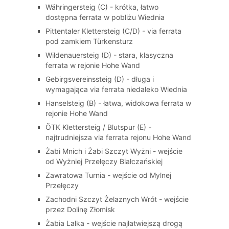
Währingersteig (C) - krótka, łatwo
dostępna ferrata w pobliżu Wiednia
Pittentaler Klettersteig (C/D) - via ferrata
pod zamkiem Türkensturz
Wildenauersteig (D) - stara, klasyczna
ferrata w rejonie Hohe Wand
Gebirgsvereinssteig (D) - długa i
wymagająca via ferrata niedaleko Wiednia
Hanselsteig (B) - łatwa, widokowa ferrata w
rejonie Hohe Wand
ÖTK Klettersteig / Blutspur (E) -
najtrudniejsza via ferrata rejonu Hohe Wand
Żabi Mnich i Żabi Szczyt Wyżni - wejście
od Wyżniej Przełęczy Białczańskiej
Zawratowa Turnia - wejście od Mylnej
Przełęczy
Zachodni Szczyt Żelaznych Wrót - wejście
przez Dolinę Złomisk
Żabia Lalka - wejście najłatwiejszą drogą