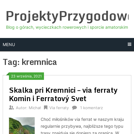
Skip
ProjektyPrzygodow
to
content
Blog o górach, wycieczkach rowerowych i sporcie amatorskim
MENU
Tag:
kremnica
23 września, 2021
Skalka pri Kremnici – via ferraty
Komin i Ferratový Svet
Autor:
Michał
Via ferraty
1 komentarz
Choć miłośników via ferrat w naszym kraju
regularnie przybywa, najbliższe tego typu
trasy znajdują się dopiero za granicą. W