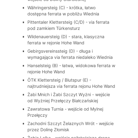
Währingersteig (C) - krótka, łatwo
dostępna ferrata w pobliżu Wiednia
Pittentaler Klettersteig (C/D) - via ferrata
pod zamkiem Türkensturz
Wildenauersteig (D) - stara, klasyczna
ferrata w rejonie Hohe Wand
Gebirgsvereinssteig (D) - długa i
wymagająca via ferrata niedaleko Wiednia
Hanselsteig (B) - łatwa, widokowa ferrata w
rejonie Hohe Wand
ÖTK Klettersteig / Blutspur (E) -
najtrudniejsza via ferrata rejonu Hohe Wand
Żabi Mnich i Żabi Szczyt Wyżni - wejście
od Wyżniej Przełęczy Białczańskiej
Zawratowa Turnia - wejście od Mylnej
Przełęczy
Zachodni Szczyt Żelaznych Wrót - wejście
przez Dolinę Złomisk
Żabia Lalka - wejście najłatwiejszą drogą