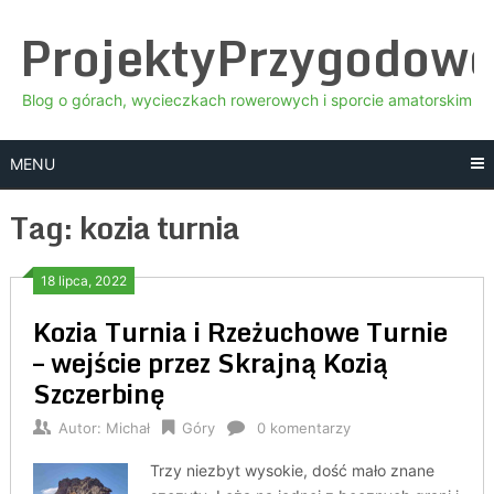
Skip
ProjektyPrzygodow
to
content
Blog o górach, wycieczkach rowerowych i sporcie amatorskim
MENU
Tag:
kozia turnia
18 lipca, 2022
Kozia Turnia i Rzeżuchowe Turnie
– wejście przez Skrajną Kozią
Szczerbinę
Autor:
Michał
Góry
0 komentarzy
Trzy niezbyt wysokie, dość mało znane