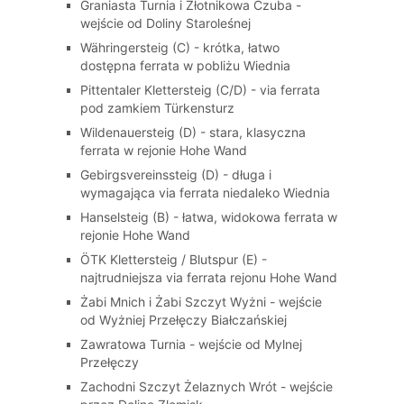
Graniasta Turnia i Złotnikowa Czuba -
wejście od Doliny Staroleśnej
Währingersteig (C) - krótka, łatwo
dostępna ferrata w pobliżu Wiednia
Pittentaler Klettersteig (C/D) - via ferrata
pod zamkiem Türkensturz
Wildenauersteig (D) - stara, klasyczna
ferrata w rejonie Hohe Wand
Gebirgsvereinssteig (D) - długa i
wymagająca via ferrata niedaleko Wiednia
Hanselsteig (B) - łatwa, widokowa ferrata w
rejonie Hohe Wand
ÖTK Klettersteig / Blutspur (E) -
najtrudniejsza via ferrata rejonu Hohe Wand
Żabi Mnich i Żabi Szczyt Wyżni - wejście
od Wyżniej Przełęczy Białczańskiej
Zawratowa Turnia - wejście od Mylnej
Przełęczy
Zachodni Szczyt Żelaznych Wrót - wejście