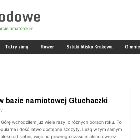
godowe
orcie amatorskim
Tatry zimą
Rower
Szlaki blisko Krakowa
O mnie
 w bazie namiotowej Głuchaczki
zy
ą Górę wchodziłem już wiele razy, o różnych porach roku. To
opularne i dość łatwo dostępne szczyty. Leżą w tym samym
 daleko od siebie, więc od pewnego czasu miałem również