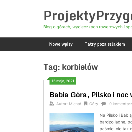
Skip
ProjektyPrzy
to
content
Blog o górach, wycieczkach rowerowych i sp
Nowe wpisy
Tatry poza szlakiem
Tag:
korbielów
16 maja, 2021
Babia Góra, Pilsko i noc
Autor:
Michał
Góry
0 komentar
Na Pilsko i Babi
bardzo ładne, p
paśmie, nie tak