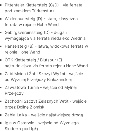
Pittentaler Klettersteig (C/D) - via ferrata
pod zamkiem Türkensturz
Wildenauersteig (D) - stara, klasyczna
ferrata w rejonie Hohe Wand
Gebirgsvereinssteig (D) - długa i
wymagająca via ferrata niedaleko Wiednia
Hanselsteig (B) - łatwa, widokowa ferrata w
rejonie Hohe Wand
ÖTK Klettersteig / Blutspur (E) -
najtrudniejsza via ferrata rejonu Hohe Wand
Żabi Mnich i Żabi Szczyt Wyżni - wejście
od Wyżniej Przełęczy Białczańskiej
Zawratowa Turnia - wejście od Mylnej
Przełęczy
Zachodni Szczyt Żelaznych Wrót - wejście
przez Dolinę Złomisk
Żabia Lalka - wejście najłatwiejszą drogą
Igła w Osterwie - wejście od Wyżniego
Siodełka pod Igłą