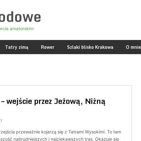
godowe
orcie amatorskim
Tatry zimą
Rower
Szlaki blisko Krakowa
O mnie
– wejście przez Jeżową, Niżną
zy
ejścia przeważnie kojarzą się z Tatrami Wysokimi. To tam
kszość najtrudniejszych i najciekawszych tras. Okazuje się