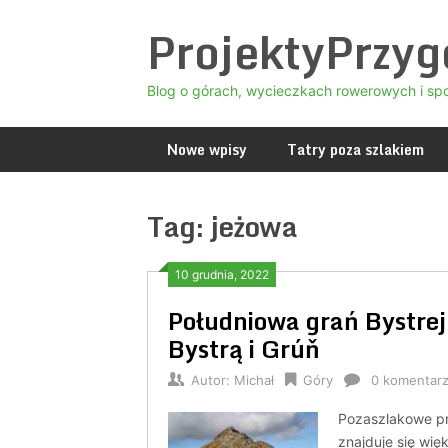
Skip
ProjektyPrzy
to
content
Blog o górach, wycieczkach rowerowych i sp
Nowe wpisy
Tatry poza szlakiem
Tag:
jeżowa
10 grudnia, 2022
Południowa grań Bystrej 
Bystrą i Grúň
Autor:
Michał
Góry
0 komentar
Pozaszlakowe prz
znajduje się wię