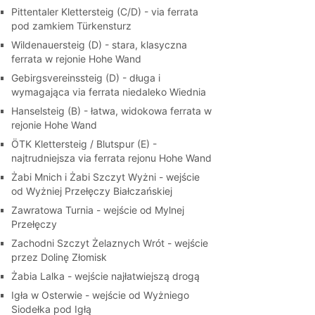
Pittentaler Klettersteig (C/D) - via ferrata
pod zamkiem Türkensturz
Wildenauersteig (D) - stara, klasyczna
ferrata w rejonie Hohe Wand
Gebirgsvereinssteig (D) - długa i
wymagająca via ferrata niedaleko Wiednia
Hanselsteig (B) - łatwa, widokowa ferrata w
rejonie Hohe Wand
ÖTK Klettersteig / Blutspur (E) -
najtrudniejsza via ferrata rejonu Hohe Wand
Żabi Mnich i Żabi Szczyt Wyżni - wejście
od Wyżniej Przełęczy Białczańskiej
Zawratowa Turnia - wejście od Mylnej
Przełęczy
Zachodni Szczyt Żelaznych Wrót - wejście
przez Dolinę Złomisk
Żabia Lalka - wejście najłatwiejszą drogą
Igła w Osterwie - wejście od Wyżniego
Siodełka pod Igłą