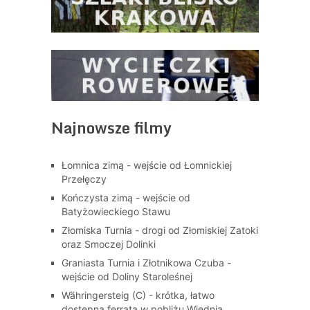
Najnowsze filmy
Łomnica zimą - wejście od Łomnickiej
Przełęczy
Kończysta zimą - wejście od
Batyżowieckiego Stawu
Złomiska Turnia - drogi od Złomiskiej Zatoki
oraz Smoczej Dolinki
Graniasta Turnia i Złotnikowa Czuba -
wejście od Doliny Staroleśnej
Währingersteig (C) - krótka, łatwo
dostępna ferrata w pobliżu Wiednia