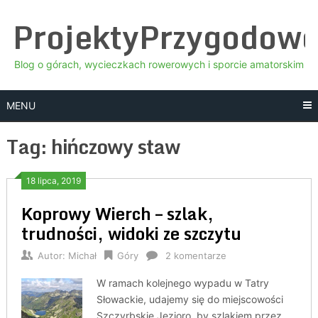
Skip
ProjektyPrzygodow
to
content
Blog o górach, wycieczkach rowerowych i sporcie amatorskim
MENU
Tag:
hińczowy staw
18 lipca, 2019
Koprowy Wierch – szlak,
trudności, widoki ze szczytu
Autor:
Michał
Góry
2 komentarze
W ramach kolejnego wypadu w Tatry
Słowackie, udajemy się do miejscowości
Szczyrbskie Jezioro, by szlakiem przez