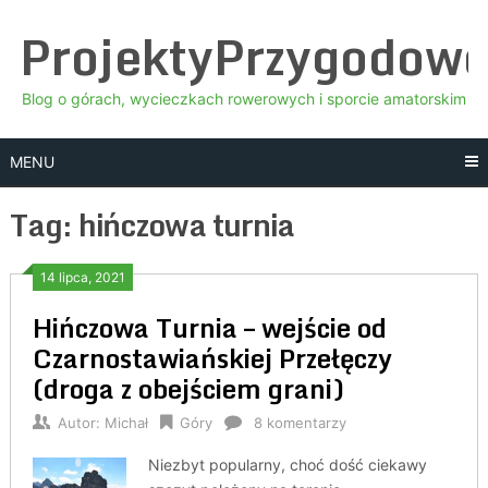
Skip
ProjektyPrzygodow
to
content
Blog o górach, wycieczkach rowerowych i sporcie amatorskim
MENU
Tag:
hińczowa turnia
14 lipca, 2021
Hińczowa Turnia – wejście od
Czarnostawiańskiej Przełęczy
(droga z obejściem grani)
Autor:
Michał
Góry
8 komentarzy
Niezbyt popularny, choć dość ciekawy