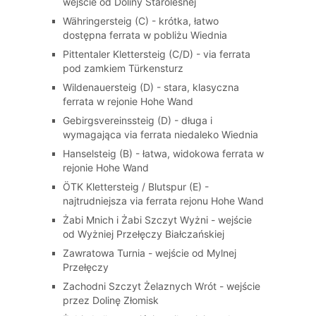
wejście od Doliny Staroleśnej
Währingersteig (C) - krótka, łatwo
dostępna ferrata w pobliżu Wiednia
Pittentaler Klettersteig (C/D) - via ferrata
pod zamkiem Türkensturz
Wildenauersteig (D) - stara, klasyczna
ferrata w rejonie Hohe Wand
Gebirgsvereinssteig (D) - długa i
wymagająca via ferrata niedaleko Wiednia
Hanselsteig (B) - łatwa, widokowa ferrata w
rejonie Hohe Wand
ÖTK Klettersteig / Blutspur (E) -
najtrudniejsza via ferrata rejonu Hohe Wand
Żabi Mnich i Żabi Szczyt Wyżni - wejście
od Wyżniej Przełęczy Białczańskiej
Zawratowa Turnia - wejście od Mylnej
Przełęczy
Zachodni Szczyt Żelaznych Wrót - wejście
przez Dolinę Złomisk