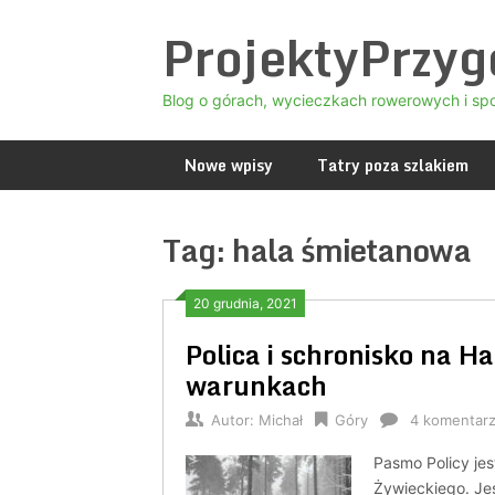
Skip
ProjektyPrzy
to
content
Blog o górach, wycieczkach rowerowych i sp
Nowe wpisy
Tatry poza szlakiem
Tag:
hala śmietanowa
20 grudnia, 2021
Polica i schronisko na H
warunkach
Autor:
Michał
Góry
4 komentar
Pasmo Policy jes
Żywieckiego. Jes