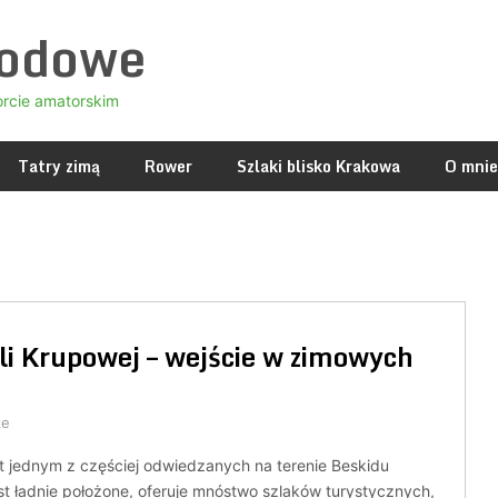
godowe
orcie amatorskim
Tatry zimą
Rower
Szlaki blisko Krakowa
O mnie
ali Krupowej – wejście w zimowych
ze
t jednym z częściej odwiedzanych na terenie Beskidu
t ładnie położone, oferuje mnóstwo szlaków turystycznych,