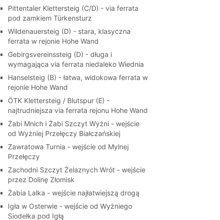
Pittentaler Klettersteig (C/D) - via ferrata
pod zamkiem Türkensturz
Wildenauersteig (D) - stara, klasyczna
ferrata w rejonie Hohe Wand
Gebirgsvereinssteig (D) - długa i
wymagająca via ferrata niedaleko Wiednia
Hanselsteig (B) - łatwa, widokowa ferrata w
rejonie Hohe Wand
ÖTK Klettersteig / Blutspur (E) -
najtrudniejsza via ferrata rejonu Hohe Wand
Żabi Mnich i Żabi Szczyt Wyżni - wejście
od Wyżniej Przełęczy Białczańskiej
Zawratowa Turnia - wejście od Mylnej
Przełęczy
Zachodni Szczyt Żelaznych Wrót - wejście
przez Dolinę Złomisk
Żabia Lalka - wejście najłatwiejszą drogą
Igła w Osterwie - wejście od Wyżniego
Siodełka pod Igłą