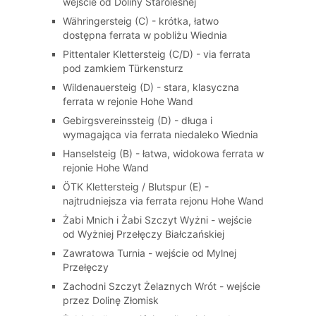
wejście od Doliny Staroleśnej
Währingersteig (C) - krótka, łatwo
dostępna ferrata w pobliżu Wiednia
Pittentaler Klettersteig (C/D) - via ferrata
pod zamkiem Türkensturz
Wildenauersteig (D) - stara, klasyczna
ferrata w rejonie Hohe Wand
Gebirgsvereinssteig (D) - długa i
wymagająca via ferrata niedaleko Wiednia
Hanselsteig (B) - łatwa, widokowa ferrata w
rejonie Hohe Wand
ÖTK Klettersteig / Blutspur (E) -
najtrudniejsza via ferrata rejonu Hohe Wand
Żabi Mnich i Żabi Szczyt Wyżni - wejście
od Wyżniej Przełęczy Białczańskiej
Zawratowa Turnia - wejście od Mylnej
Przełęczy
Zachodni Szczyt Żelaznych Wrót - wejście
przez Dolinę Złomisk