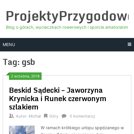
Skip
ProjektyPrzygodow
to
content
Blog o górach, wycieczkach rowerowych i sporcie amatorskim
MENU
Tag:
gsb
2 września, 2018
Beskid Sądecki – Jaworzyna
Krynicka i Runek czerwonym
szlakiem
Autor:
Michał
Góry
0 komentarzy
W ramach krótkiego urlopu spędzanego w