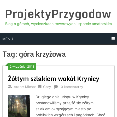
Skip
ProjektyPrzygodow
to
content
Blog o górach, wycieczkach rowerowych i sporcie amatorskim
MENU
Tag:
góra krzyżowa
2 września, 2018
Żółtym szlakiem wokół Krynicy
Autor:
Michał
Góry
0 komentarzy
Drugiego dnia urlopu w Krynicy
postanowiliśmy przejść się żółtym
szlakiem okrążającym miasto po
pobliskich wzgórzach i pagórkach. Choć