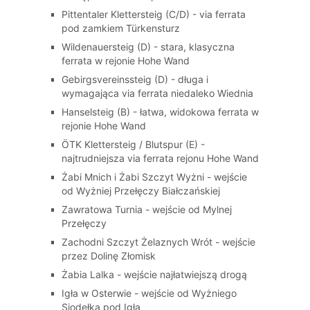
Pittentaler Klettersteig (C/D) - via ferrata
pod zamkiem Türkensturz
Wildenauersteig (D) - stara, klasyczna
ferrata w rejonie Hohe Wand
Gebirgsvereinssteig (D) - długa i
wymagająca via ferrata niedaleko Wiednia
Hanselsteig (B) - łatwa, widokowa ferrata w
rejonie Hohe Wand
ÖTK Klettersteig / Blutspur (E) -
najtrudniejsza via ferrata rejonu Hohe Wand
Żabi Mnich i Żabi Szczyt Wyżni - wejście
od Wyżniej Przełęczy Białczańskiej
Zawratowa Turnia - wejście od Mylnej
Przełęczy
Zachodni Szczyt Żelaznych Wrót - wejście
przez Dolinę Złomisk
Żabia Lalka - wejście najłatwiejszą drogą
Igła w Osterwie - wejście od Wyżniego
Siodełka pod Igłą