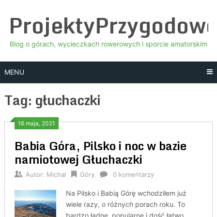
Skip
ProjektyPrzygodow
to
content
Blog o górach, wycieczkach rowerowych i sporcie amatorskim
MENU
Tag:
głuchaczki
16 maja, 2021
Babia Góra, Pilsko i noc w bazie
namiotowej Głuchaczki
Autor:
Michał
Góry
0 komentarzy
Na Pilsko i Babią Górę wchodziłem już
wiele razy, o różnych porach roku. To
bardzo ładne, popularne i dość łatwo