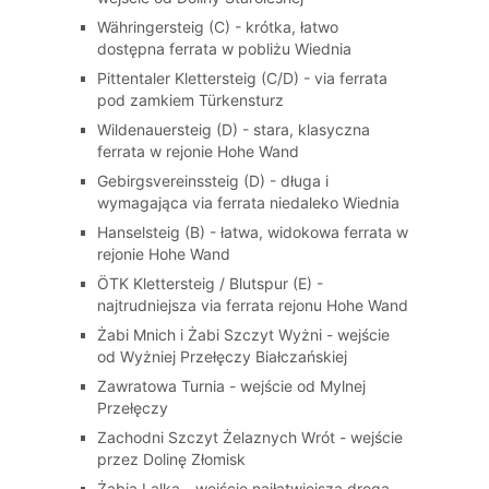
Währingersteig (C) - krótka, łatwo
dostępna ferrata w pobliżu Wiednia
Pittentaler Klettersteig (C/D) - via ferrata
pod zamkiem Türkensturz
Wildenauersteig (D) - stara, klasyczna
ferrata w rejonie Hohe Wand
Gebirgsvereinssteig (D) - długa i
wymagająca via ferrata niedaleko Wiednia
Hanselsteig (B) - łatwa, widokowa ferrata w
rejonie Hohe Wand
ÖTK Klettersteig / Blutspur (E) -
najtrudniejsza via ferrata rejonu Hohe Wand
Żabi Mnich i Żabi Szczyt Wyżni - wejście
od Wyżniej Przełęczy Białczańskiej
Zawratowa Turnia - wejście od Mylnej
Przełęczy
Zachodni Szczyt Żelaznych Wrót - wejście
przez Dolinę Złomisk
Żabia Lalka - wejście najłatwiejszą drogą