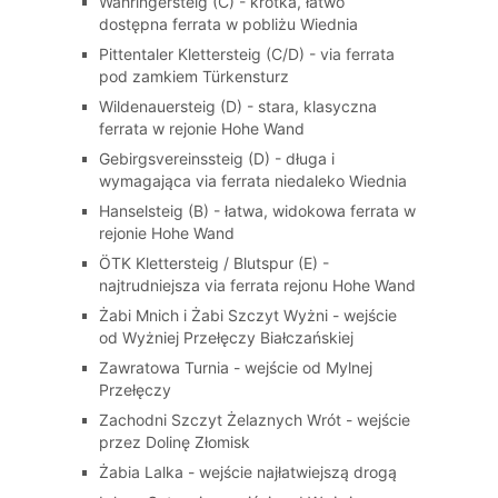
Währingersteig (C) - krótka, łatwo
dostępna ferrata w pobliżu Wiednia
Pittentaler Klettersteig (C/D) - via ferrata
pod zamkiem Türkensturz
Wildenauersteig (D) - stara, klasyczna
ferrata w rejonie Hohe Wand
Gebirgsvereinssteig (D) - długa i
wymagająca via ferrata niedaleko Wiednia
Hanselsteig (B) - łatwa, widokowa ferrata w
rejonie Hohe Wand
ÖTK Klettersteig / Blutspur (E) -
najtrudniejsza via ferrata rejonu Hohe Wand
Żabi Mnich i Żabi Szczyt Wyżni - wejście
od Wyżniej Przełęczy Białczańskiej
Zawratowa Turnia - wejście od Mylnej
Przełęczy
Zachodni Szczyt Żelaznych Wrót - wejście
przez Dolinę Złomisk
Żabia Lalka - wejście najłatwiejszą drogą