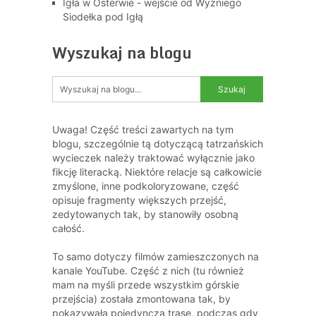
Igła w Osterwie - wejście od Wyżniego
Siodełka pod Igłą
Wyszukaj na blogu
Uwaga! Część treści zawartych na tym
blogu, szczególnie tą dotyczącą tatrzańskich
wycieczek należy traktować wyłącznie jako
fikcję literacką. Niektóre relacje są całkowicie
zmyślone, inne podkoloryzowane, część
opisuje fragmenty większych przejść,
zedytowanych tak, by stanowiły osobną
całość.
To samo dotyczy filmów zamieszczonych na
kanale YouTube. Część z nich (tu również
mam na myśli przede wszystkim górskie
przejścia) została zmontowana tak, by
pokazywała pojedynczą trasę, podczas gdy