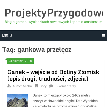
Skip
ProjektyPrzygodow
to
content
Blog o górach, wycieczkach rowerowych i sporcie amatorskim
MENU
Tag:
gankowa przełęcz
31 sierpnia, 2020
Ganek – wejście od Doliny Złomisk
(opis drogi, trudności, zdjęcia)
Autor:
Michał
Góry
6 komentarzy
Ganek to mierzący około 2462 metry
szczyt w słowackiej części Tatr Wysokich.
Ze względu na przynależność do Wielkiej