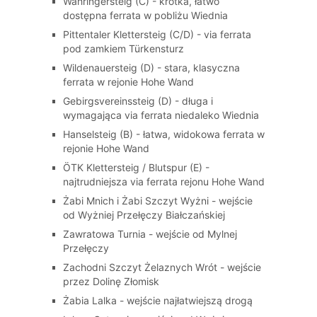
Währingersteig (C) - krótka, łatwo
dostępna ferrata w pobliżu Wiednia
Pittentaler Klettersteig (C/D) - via ferrata
pod zamkiem Türkensturz
Wildenauersteig (D) - stara, klasyczna
ferrata w rejonie Hohe Wand
Gebirgsvereinssteig (D) - długa i
wymagająca via ferrata niedaleko Wiednia
Hanselsteig (B) - łatwa, widokowa ferrata w
rejonie Hohe Wand
ÖTK Klettersteig / Blutspur (E) -
najtrudniejsza via ferrata rejonu Hohe Wand
Żabi Mnich i Żabi Szczyt Wyżni - wejście
od Wyżniej Przełęczy Białczańskiej
Zawratowa Turnia - wejście od Mylnej
Przełęczy
Zachodni Szczyt Żelaznych Wrót - wejście
przez Dolinę Złomisk
Żabia Lalka - wejście najłatwiejszą drogą