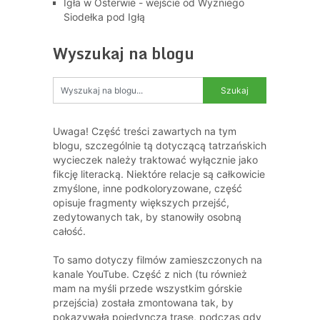
Igła w Osterwie - wejście od Wyżniego
Siodełka pod Igłą
Wyszukaj na blogu
Uwaga! Część treści zawartych na tym
blogu, szczególnie tą dotyczącą tatrzańskich
wycieczek należy traktować wyłącznie jako
fikcję literacką. Niektóre relacje są całkowicie
zmyślone, inne podkoloryzowane, część
opisuje fragmenty większych przejść,
zedytowanych tak, by stanowiły osobną
całość.
To samo dotyczy filmów zamieszczonych na
kanale YouTube. Część z nich (tu również
mam na myśli przede wszystkim górskie
przejścia) została zmontowana tak, by
pokazywała pojedynczą trasę, podczas gdy