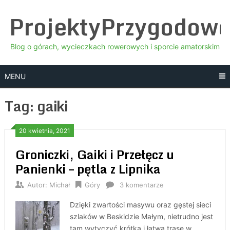
Skip
ProjektyPrzygodow
to
content
Blog o górach, wycieczkach rowerowych i sporcie amatorskim
MENU
Tag:
gaiki
20 kwietnia, 2021
Groniczki, Gaiki i Przełęcz u
Panienki – pętla z Lipnika
Autor:
Michał
Góry
3 komentarze
Dzięki zwartości masywu oraz gęstej sieci
szlaków w Beskidzie Małym, nietrudno jest
tam wytyczyć krótką i łatwą trasę w