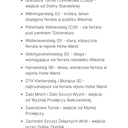
Graniasta Turnia i Złotnikowa Czuba -
wejście od Doliny Staroleśnej
Währingersteig (C) - krótka, łatwo
dostępna ferrata w pobliżu Wiednia
Pittentaler Klettersteig (C/D) - via ferrata
pod zamkiem Türkensturz
Wildenauersteig (D) - stara, klasyczna
ferrata w rejonie Hohe Wand
Gebirgsvereinssteig (D) - długa i
wymagająca via ferrata niedaleko Wiednia
Hanselsteig (B) - łatwa, widokowa ferrata w
rejonie Hohe Wand
ÖTK Klettersteig / Blutspur (E) -
najtrudniejsza via ferrata rejonu Hohe Wand
Żabi Mnich i Żabi Szczyt Wyżni - wejście
od Wyżniej Przełęczy Białczańskiej
Zawratowa Turnia - wejście od Mylnej
Przełęczy
Zachodni Szczyt Żelaznych Wrót - wejście
przez Dolinę Złomisk