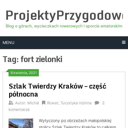
Skip
ProjektyPrzygodow
to
content
Blog o górach, wycieczkach rowerowych i sporcie amatorskim
MENU
Tag:
fort zielonki
9 kwietnia, 2021
Szlak Twierdzy Kraków – część
północna
Autor:
Michał
Rower
,
Turystyka nizinna
2
komentarze
Wytyczony po obrzeżach małopolskiej
stolicy Szlak Twierdzy Kraków to całkiem