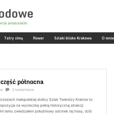
godowe
orcie amatorskim
Tatry zimą
Rower
Szlaki blisko Krakowa
O mnie
 część północna
na
2 komentarze
rzeżach małopolskiej stolicy Szlak Twierdzy Kraków to
ropozycja na wycieczkę pełną historyczną atrakcji.
ni temu zwiedzałem południowy odcinek tej trasy, dziś