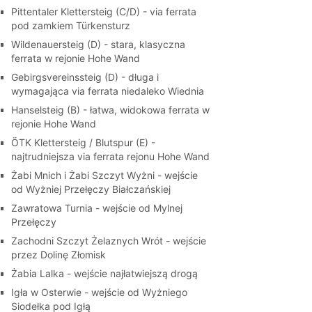
Pittentaler Klettersteig (C/D) - via ferrata
pod zamkiem Türkensturz
Wildenauersteig (D) - stara, klasyczna
ferrata w rejonie Hohe Wand
Gebirgsvereinssteig (D) - długa i
wymagająca via ferrata niedaleko Wiednia
Hanselsteig (B) - łatwa, widokowa ferrata w
rejonie Hohe Wand
ÖTK Klettersteig / Blutspur (E) -
najtrudniejsza via ferrata rejonu Hohe Wand
Żabi Mnich i Żabi Szczyt Wyżni - wejście
od Wyżniej Przełęczy Białczańskiej
Zawratowa Turnia - wejście od Mylnej
Przełęczy
Zachodni Szczyt Żelaznych Wrót - wejście
przez Dolinę Złomisk
Żabia Lalka - wejście najłatwiejszą drogą
Igła w Osterwie - wejście od Wyżniego
Siodełka pod Igłą