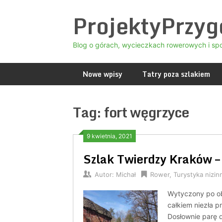
Skip
ProjektyPrzy
to
content
Blog o górach, wycieczkach rowerowych i sp
Nowe wpisy
Tatry poza szlakiem
Tag:
fort węgrzyce
9 kwietnia, 2021
Szlak Twierdzy Kraków –
Autor:
Michał
Rower
,
Turystyka nizin
Wytyczony po ob
całkiem niezła p
Dosłownie parę d