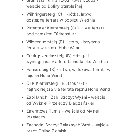
Graniasta Turnia i Złotnikowa Czuba -
wejście od Doliny Staroleśnej
Währingersteig (C) - krótka, łatwo
dostępna ferrata w pobliżu Wiednia
Pittentaler Klettersteig (C/D) - via ferrata
pod zamkiem Türkensturz
Wildenauersteig (D) - stara, klasyczna
ferrata w rejonie Hohe Wand
Gebirgsvereinssteig (D) - długa i
wymagająca via ferrata niedaleko Wiednia
Hanselsteig (B) - łatwa, widokowa ferrata w
rejonie Hohe Wand
ÖTK Klettersteig / Blutspur (E) -
najtrudniejsza via ferrata rejonu Hohe Wand
Żabi Mnich i Żabi Szczyt Wyżni - wejście
od Wyżniej Przełęczy Białczańskiej
Zawratowa Turnia - wejście od Mylnej
Przełęczy
Zachodni Szczyt Żelaznych Wrót - wejście
przez Dolinę Złomisk