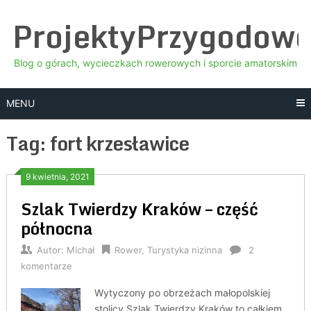
Skip
ProjektyPrzygodow
to
content
Blog o górach, wycieczkach rowerowych i sporcie amatorskim
MENU
Tag:
fort krzesławice
9 kwietnia, 2021
Szlak Twierdzy Kraków – część
północna
Autor:
Michał
Rower
,
Turystyka nizinna
2
komentarze
Wytyczony po obrzeżach małopolskiej
stolicy Szlak Twierdzy Kraków to całkiem