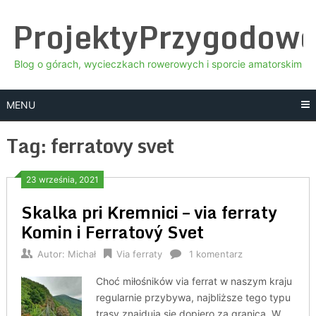
Skip
ProjektyPrzygodow
to
content
Blog o górach, wycieczkach rowerowych i sporcie amatorskim
MENU
Tag:
ferratovy svet
23 września, 2021
Skalka pri Kremnici – via ferraty
Komin i Ferratový Svet
Autor:
Michał
Via ferraty
1 komentarz
Choć miłośników via ferrat w naszym kraju
regularnie przybywa, najbliższe tego typu
trasy znajdują się dopiero za granicą. W