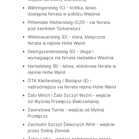
Währingersteig (C) - krótka, łatwo
dostępna ferrata w pobliżu Wiednia
Pittentaler Klettersteig (C/D) - via ferrata
pod zamkiem Türkensturz
Wildenauersteig (D) - stara, klasyczna
ferrata w rejonie Hohe Wand
Gebirgsvereinssteig (D) - długa i
wymagająca via ferrata niedaleko Wiednia
Hanselsteig (B) - łatwa, widokowa ferrata w
rejonie Hohe Wand
ÖTK Klettersteig / Blutspur (E) -
najtrudniejsza via ferrata rejonu Hohe Wand
Żabi Mnich i Żabi Szczyt Wyżni - wejście
od Wyżniej Przełęczy Białczańskiej
Zawratowa Turnia - wejście od Mylnej
Przełęczy
Zachodni Szczyt Żelaznych Wrót - wejście
przez Dolinę Złomisk
Żabia Lalka - wejście najłatwiejszą drogą