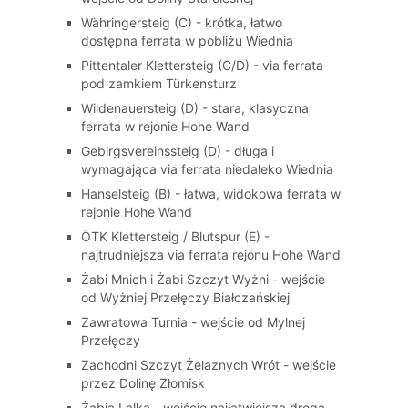
Währingersteig (C) - krótka, łatwo
dostępna ferrata w pobliżu Wiednia
Pittentaler Klettersteig (C/D) - via ferrata
pod zamkiem Türkensturz
Wildenauersteig (D) - stara, klasyczna
ferrata w rejonie Hohe Wand
Gebirgsvereinssteig (D) - długa i
wymagająca via ferrata niedaleko Wiednia
Hanselsteig (B) - łatwa, widokowa ferrata w
rejonie Hohe Wand
ÖTK Klettersteig / Blutspur (E) -
najtrudniejsza via ferrata rejonu Hohe Wand
Żabi Mnich i Żabi Szczyt Wyżni - wejście
od Wyżniej Przełęczy Białczańskiej
Zawratowa Turnia - wejście od Mylnej
Przełęczy
Zachodni Szczyt Żelaznych Wrót - wejście
przez Dolinę Złomisk
Żabia Lalka - wejście najłatwiejszą drogą