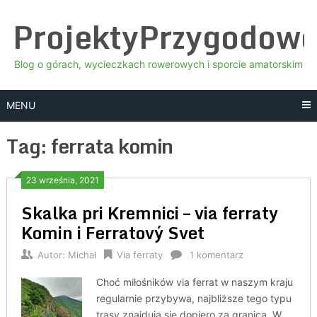
Skip
ProjektyPrzygodow
to
content
Blog o górach, wycieczkach rowerowych i sporcie amatorskim
MENU
Tag:
ferrata komin
23 września, 2021
Skalka pri Kremnici – via ferraty
Komin i Ferratový Svet
Autor:
Michał
Via ferraty
1 komentarz
Choć miłośników via ferrat w naszym kraju
regularnie przybywa, najbliższe tego typu
trasy znajdują się dopiero za granicą. W