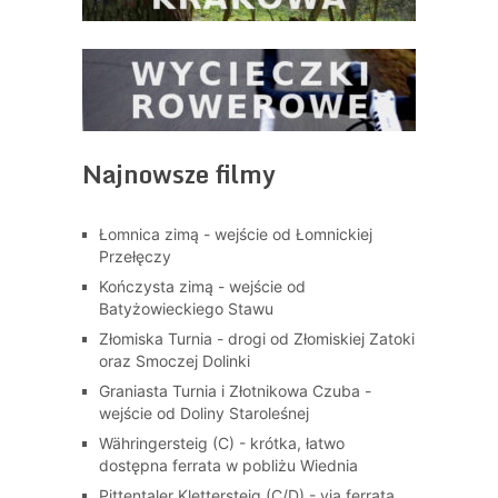
Najnowsze filmy
Łomnica zimą - wejście od Łomnickiej
Przełęczy
Kończysta zimą - wejście od
Batyżowieckiego Stawu
Złomiska Turnia - drogi od Złomiskiej Zatoki
oraz Smoczej Dolinki
Graniasta Turnia i Złotnikowa Czuba -
wejście od Doliny Staroleśnej
Währingersteig (C) - krótka, łatwo
dostępna ferrata w pobliżu Wiednia
Pittentaler Klettersteig (C/D) - via ferrata