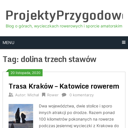
Skip
ProjektyPrzygodow
to
content
Blog o górach, wycieczkach rowerowych i sporcie amatorskim
MENU
Tag:
dolina trzech stawów
20 listopada, 2020
Trasa Kraków – Katowice rowerem
Autor:
Michał
Rower
0 komentarzy
Dwa województwa, dwie stolice i sporo
innych atrakcji po drodze. Razem ponad
100 kilometrów pokonanych na rowerze
podczas jesiennej wycieczki z Krakowa do