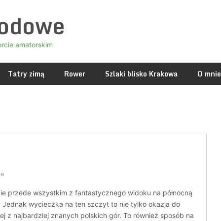
godowe
orcie amatorskim
Tatry zimą
Rower
Szlaki blisko Krakowa
O mnie
ze
ynie przede wszystkim z fantastycznego widoku na północną
 Jednak wycieczka na ten szczyt to nie tylko okazja do
ej z najbardziej znanych polskich gór. To również sposób na