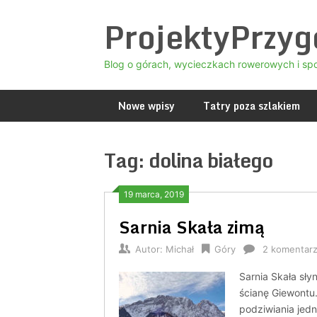
Skip
ProjektyPrzy
to
content
Blog o górach, wycieczkach rowerowych i sp
Nowe wpisy
Tatry poza szlakiem
Tag:
dolina białego
19 marca, 2019
Sarnia Skała zimą
Autor:
Michał
Góry
2 komentar
Sarnia Skała sł
ścianę Giewontu.
podziwiania jedn