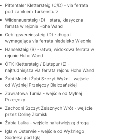
Pittentaler Klettersteig (C/D) - via ferrata
pod zamkiem Türkensturz
Wildenauersteig (D) - stara, klasyczna
ferrata w rejonie Hohe Wand
Gebirgsvereinssteig (D) - długa i
wymagająca via ferrata niedaleko Wiednia
Hanselsteig (B) - łatwa, widokowa ferrata w
rejonie Hohe Wand
ÖTK Klettersteig / Blutspur (E) -
najtrudniejsza via ferrata rejonu Hohe Wand
Żabi Mnich i Żabi Szczyt Wyżni - wejście
od Wyżniej Przełęczy Białczańskiej
Zawratowa Turnia - wejście od Mylnej
Przełęczy
Zachodni Szczyt Żelaznych Wrót - wejście
przez Dolinę Złomisk
Żabia Lalka - wejście najłatwiejszą drogą
Igła w Osterwie - wejście od Wyżniego
Siodełka pod Igłą