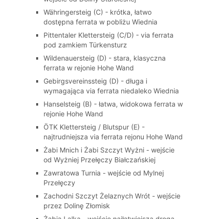
Währingersteig (C) - krótka, łatwo
dostępna ferrata w pobliżu Wiednia
Pittentaler Klettersteig (C/D) - via ferrata
pod zamkiem Türkensturz
Wildenauersteig (D) - stara, klasyczna
ferrata w rejonie Hohe Wand
Gebirgsvereinssteig (D) - długa i
wymagająca via ferrata niedaleko Wiednia
Hanselsteig (B) - łatwa, widokowa ferrata w
rejonie Hohe Wand
ÖTK Klettersteig / Blutspur (E) -
najtrudniejsza via ferrata rejonu Hohe Wand
Żabi Mnich i Żabi Szczyt Wyżni - wejście
od Wyżniej Przełęczy Białczańskiej
Zawratowa Turnia - wejście od Mylnej
Przełęczy
Zachodni Szczyt Żelaznych Wrót - wejście
przez Dolinę Złomisk
Żabia Lalka - wejście najłatwiejszą drogą