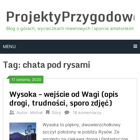
Skip
ProjektyPrzygodow
to
content
Blog o górach, wycieczkach rowerowych i sporcie amatorskim
MENU
Tag:
chata pod rysami
11 sierpnia, 2020
Wysoka – wejście od Wagi (opis
drogi, trudności, sporo zdjęć)
Autor:
Michał
Góry
18 komentarzy
Wysoka to piękny, dwuwierzchołkowy
szczyt położony w pobliżu Rysów. Ze
względu na ciekawą drogę i fantastyczne