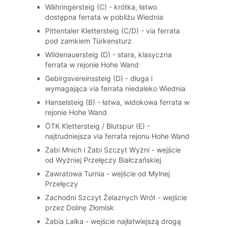
Währingersteig (C) - krótka, łatwo
dostępna ferrata w pobliżu Wiednia
Pittentaler Klettersteig (C/D) - via ferrata
pod zamkiem Türkensturz
Wildenauersteig (D) - stara, klasyczna
ferrata w rejonie Hohe Wand
Gebirgsvereinssteig (D) - długa i
wymagająca via ferrata niedaleko Wiednia
Hanselsteig (B) - łatwa, widokowa ferrata w
rejonie Hohe Wand
ÖTK Klettersteig / Blutspur (E) -
najtrudniejsza via ferrata rejonu Hohe Wand
Żabi Mnich i Żabi Szczyt Wyżni - wejście
od Wyżniej Przełęczy Białczańskiej
Zawratowa Turnia - wejście od Mylnej
Przełęczy
Zachodni Szczyt Żelaznych Wrót - wejście
przez Dolinę Złomisk
Żabia Lalka - wejście najłatwiejszą drogą