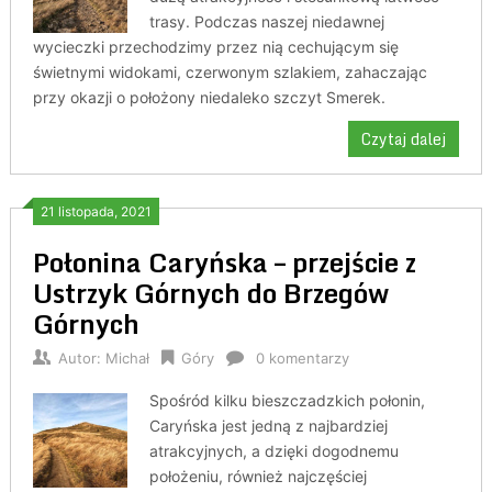
trasy. Podczas naszej niedawnej
wycieczki przechodzimy przez nią cechującym się
świetnymi widokami, czerwonym szlakiem, zahaczając
przy okazji o położony niedaleko szczyt Smerek.
Czytaj dalej
21 listopada, 2021
Połonina Caryńska – przejście z
Ustrzyk Górnych do Brzegów
Górnych
Autor:
Michał
Góry
0 komentarzy
Spośród kilku bieszczadzkich połonin,
Caryńska jest jedną z najbardziej
atrakcyjnych, a dzięki dogodnemu
położeniu, również najczęściej