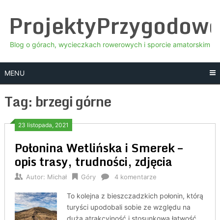
Skip
ProjektyPrzygodow
to
content
Blog o górach, wycieczkach rowerowych i sporcie amatorskim
MENU
Tag:
brzegi górne
23 listopada, 2021
Połonina Wetlińska i Smerek –
opis trasy, trudności, zdjęcia
Autor:
Michał
Góry
4 komentarze
To kolejna z bieszczadzkich połonin, którą
turyści upodobali sobie ze względu na
dużą atrakcyjność i stosunkową łatwość