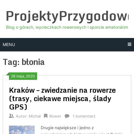
Skip
ProjektyPrzygodow
to
content
Blog o górach, wycieczkach rowerowych i sporcie amatorskim
MENU
Tag:
błonia
28 maja, 2020
Kraków – zwiedzanie na rowerze
(trasy, ciekawe miejsca, ślady
GPS)
Autor:
Michał
Rower
1 komentarz
Drugie największe i jedno z