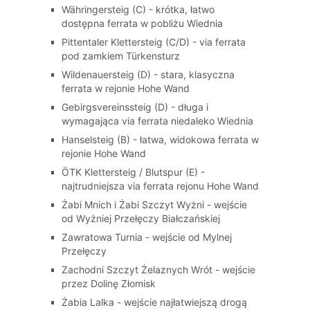
Währingersteig (C) - krótka, łatwo
dostępna ferrata w pobliżu Wiednia
Pittentaler Klettersteig (C/D) - via ferrata
pod zamkiem Türkensturz
Wildenauersteig (D) - stara, klasyczna
ferrata w rejonie Hohe Wand
Gebirgsvereinssteig (D) - długa i
wymagająca via ferrata niedaleko Wiednia
Hanselsteig (B) - łatwa, widokowa ferrata w
rejonie Hohe Wand
ÖTK Klettersteig / Blutspur (E) -
najtrudniejsza via ferrata rejonu Hohe Wand
Żabi Mnich i Żabi Szczyt Wyżni - wejście
od Wyżniej Przełęczy Białczańskiej
Zawratowa Turnia - wejście od Mylnej
Przełęczy
Zachodni Szczyt Żelaznych Wrót - wejście
przez Dolinę Złomisk
Żabia Lalka - wejście najłatwiejszą drogą