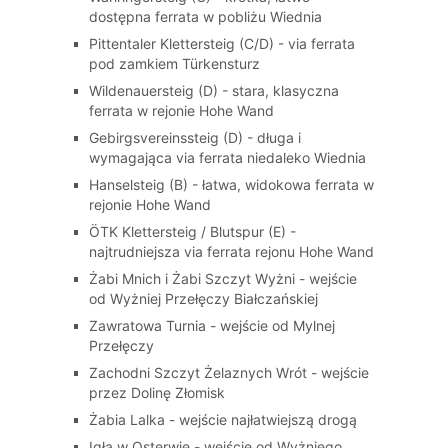
dostępna ferrata w pobliżu Wiednia
Pittentaler Klettersteig (C/D) - via ferrata
pod zamkiem Türkensturz
Wildenauersteig (D) - stara, klasyczna
ferrata w rejonie Hohe Wand
Gebirgsvereinssteig (D) - długa i
wymagająca via ferrata niedaleko Wiednia
Hanselsteig (B) - łatwa, widokowa ferrata w
rejonie Hohe Wand
ÖTK Klettersteig / Blutspur (E) -
najtrudniejsza via ferrata rejonu Hohe Wand
Żabi Mnich i Żabi Szczyt Wyżni - wejście
od Wyżniej Przełęczy Białczańskiej
Zawratowa Turnia - wejście od Mylnej
Przełęczy
Zachodni Szczyt Żelaznych Wrót - wejście
przez Dolinę Złomisk
Żabia Lalka - wejście najłatwiejszą drogą
Igła w Osterwie - wejście od Wyżniego