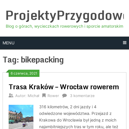
Skip
ProjektyPrzygodow
to
content
Blog o górach, wycieczkach rowerowych i sporcie amatorskim
MENU
Tag:
bikepacking
6 czerwca, 2021
Trasa Kraków – Wrocław rowerem
Autor:
Michał
Rower
3 komentarze
316 kilometrów, 2 dni jazdy i 4
odwiedzone województwa. Przejazd z
Krakowa do Wrocławia był jedną z moich
najambitniejszych tras w tym roku, ale też