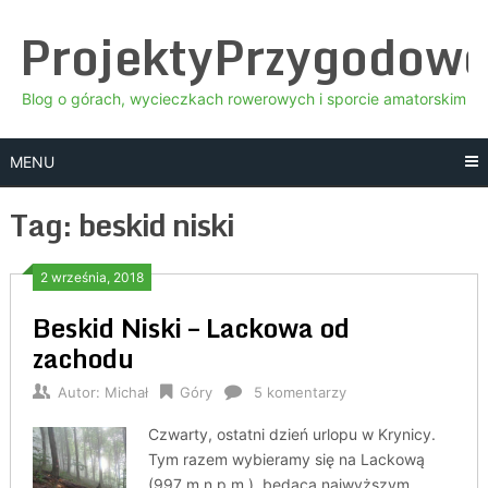
Skip
ProjektyPrzygodow
to
content
Blog o górach, wycieczkach rowerowych i sporcie amatorskim
MENU
Tag:
beskid niski
2 września, 2018
Beskid Niski – Lackowa od
zachodu
Autor:
Michał
Góry
5 komentarzy
Czwarty, ostatni dzień urlopu w Krynicy.
Tym razem wybieramy się na Lackową
(997 m n.p.m.), będącą najwyższym