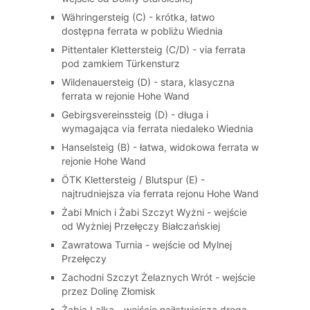
Währingersteig (C) - krótka, łatwo
dostępna ferrata w pobliżu Wiednia
Pittentaler Klettersteig (C/D) - via ferrata
pod zamkiem Türkensturz
Wildenauersteig (D) - stara, klasyczna
ferrata w rejonie Hohe Wand
Gebirgsvereinssteig (D) - długa i
wymagająca via ferrata niedaleko Wiednia
Hanselsteig (B) - łatwa, widokowa ferrata w
rejonie Hohe Wand
ÖTK Klettersteig / Blutspur (E) -
najtrudniejsza via ferrata rejonu Hohe Wand
Żabi Mnich i Żabi Szczyt Wyżni - wejście
od Wyżniej Przełęczy Białczańskiej
Zawratowa Turnia - wejście od Mylnej
Przełęczy
Zachodni Szczyt Żelaznych Wrót - wejście
przez Dolinę Złomisk
Żabia Lalka - wejście najłatwiejszą drogą