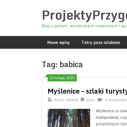
Skip
ProjektyPrzy
to
content
Blog o górach, wycieczkach rowerowych i sp
Nowe wpisy
Tatry poza szlakiem
Tag:
babica
23 lutego, 2020
Myślenice – szlaki turyst
Autor:
Michał
Góry
4 komentar
Myślenice to św
małopolskiej czę
przeróżnych for