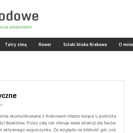
godowe
orcie amatorskim
Tatry zimą
Rower
Szlaki blisko Krakowa
O mnie
yczne
ze
ietnie skomunikowane z Krakowem miasto leżące u podnóża
ści Beskidów. Przez cały rok oferuje wiele atrakcji dla fanów
m aktywnego wypoczynku. Ze względu na bliskość gór, coś