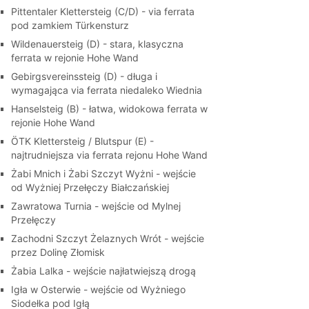
Pittentaler Klettersteig (C/D) - via ferrata
pod zamkiem Türkensturz
Wildenauersteig (D) - stara, klasyczna
ferrata w rejonie Hohe Wand
Gebirgsvereinssteig (D) - długa i
wymagająca via ferrata niedaleko Wiednia
Hanselsteig (B) - łatwa, widokowa ferrata w
rejonie Hohe Wand
ÖTK Klettersteig / Blutspur (E) -
najtrudniejsza via ferrata rejonu Hohe Wand
Żabi Mnich i Żabi Szczyt Wyżni - wejście
od Wyżniej Przełęczy Białczańskiej
Zawratowa Turnia - wejście od Mylnej
Przełęczy
Zachodni Szczyt Żelaznych Wrót - wejście
przez Dolinę Złomisk
Żabia Lalka - wejście najłatwiejszą drogą
Igła w Osterwie - wejście od Wyżniego
Siodełka pod Igłą