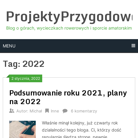
Skip
ProjektyPrzygodow
to
content
Blog o górach, wycieczkach rowerowych i sporcie amatorskim
MENU
Tag:
2022
2 stycznia, 2022
Podsumowanie roku 2021, plany
na 2022
Autor:
Michał
Inne
6 komentarzy
Właśnie minął kolejny, już czwarty rok
działalności tego bloga. Ci, którzy dość
regularnie śledzą stronę, pewnie