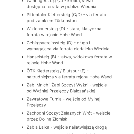
Währingersteig (C) - krótka, łatwo
dostępna ferrata w pobliżu Wiednia
Pittentaler Klettersteig (C/D) - via ferrata
pod zamkiem Türkensturz
Wildenauersteig (D) - stara, klasyczna
ferrata w rejonie Hohe Wand
Gebirgsvereinssteig (D) - długa i
wymagająca via ferrata niedaleko Wiednia
Hanselsteig (B) - łatwa, widokowa ferrata w
rejonie Hohe Wand
ÖTK Klettersteig / Blutspur (E) -
najtrudniejsza via ferrata rejonu Hohe Wand
Żabi Mnich i Żabi Szczyt Wyżni - wejście
od Wyżniej Przełęczy Białczańskiej
Zawratowa Turnia - wejście od Mylnej
Przełęczy
Zachodni Szczyt Żelaznych Wrót - wejście
przez Dolinę Złomisk
Żabia Lalka - wejście najłatwiejszą drogą