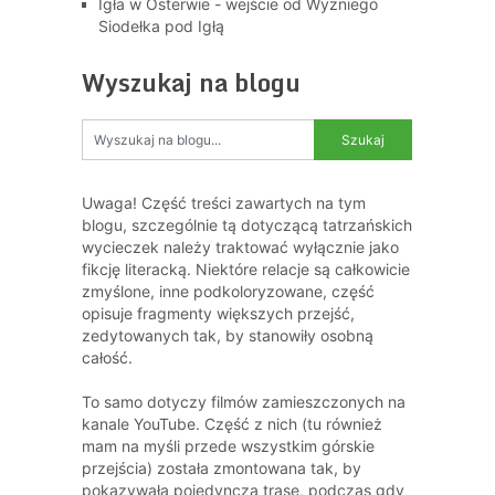
Igła w Osterwie - wejście od Wyżniego
Siodełka pod Igłą
Wyszukaj na blogu
Uwaga! Część treści zawartych na tym
blogu, szczególnie tą dotyczącą tatrzańskich
wycieczek należy traktować wyłącznie jako
fikcję literacką. Niektóre relacje są całkowicie
zmyślone, inne podkoloryzowane, część
opisuje fragmenty większych przejść,
zedytowanych tak, by stanowiły osobną
całość.
To samo dotyczy filmów zamieszczonych na
kanale YouTube. Część z nich (tu również
mam na myśli przede wszystkim górskie
przejścia) została zmontowana tak, by
pokazywała pojedynczą trasę, podczas gdy