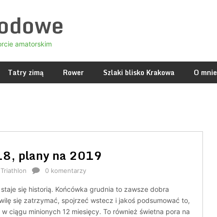
godowe
orcie amatorskim
Tatry zimą
Rower
Szlaki blisko Krakowa
O mnie
8, plany na 2019
,
Triathlon
0 komentarzy
staje się historią. Końcówka grudnia to zawsze dobra
wilę się zatrzymać, spojrzeć wstecz i jakoś podsumować to,
 w ciągu minionych 12 miesięcy. To również świetna pora na