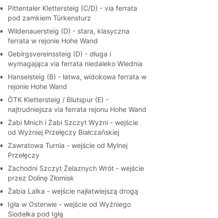
Pittentaler Klettersteig (C/D) - via ferrata
pod zamkiem Türkensturz
Wildenauersteig (D) - stara, klasyczna
ferrata w rejonie Hohe Wand
Gebirgsvereinssteig (D) - długa i
wymagająca via ferrata niedaleko Wiednia
Hanselsteig (B) - łatwa, widokowa ferrata w
rejonie Hohe Wand
ÖTK Klettersteig / Blutspur (E) -
najtrudniejsza via ferrata rejonu Hohe Wand
Żabi Mnich i Żabi Szczyt Wyżni - wejście
od Wyżniej Przełęczy Białczańskiej
Zawratowa Turnia - wejście od Mylnej
Przełęczy
Zachodni Szczyt Żelaznych Wrót - wejście
przez Dolinę Złomisk
Żabia Lalka - wejście najłatwiejszą drogą
Igła w Osterwie - wejście od Wyżniego
Siodełka pod Igłą