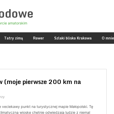
godowe
orcie amatorskim
Tatry zimą
Rower
Szlaki blisko Krakowa
O mnie
ów (moje pierwsze 200 km na
rzy
ie veciekawy punkt na turystycznej mapie Małopolski. Tę
klimatyczną wioskę chętnie odwiedzają ludzie z niemal