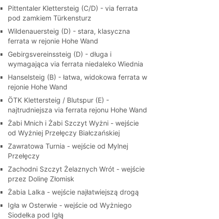
Pittentaler Klettersteig (C/D) - via ferrata
pod zamkiem Türkensturz
Wildenauersteig (D) - stara, klasyczna
ferrata w rejonie Hohe Wand
Gebirgsvereinssteig (D) - długa i
wymagająca via ferrata niedaleko Wiednia
Hanselsteig (B) - łatwa, widokowa ferrata w
rejonie Hohe Wand
ÖTK Klettersteig / Blutspur (E) -
najtrudniejsza via ferrata rejonu Hohe Wand
Żabi Mnich i Żabi Szczyt Wyżni - wejście
od Wyżniej Przełęczy Białczańskiej
Zawratowa Turnia - wejście od Mylnej
Przełęczy
Zachodni Szczyt Żelaznych Wrót - wejście
przez Dolinę Złomisk
Żabia Lalka - wejście najłatwiejszą drogą
Igła w Osterwie - wejście od Wyżniego
Siodełka pod Igłą