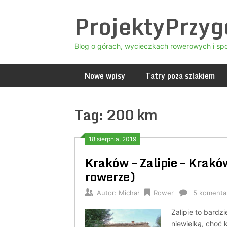
Skip
ProjektyPrzy
to
content
Blog o górach, wycieczkach rowerowych i sp
Nowe wpisy
Tatry poza szlakiem
Tag:
200 km
18 sierpnia, 2019
Kraków – Zalipie – Krak
rowerze)
Autor:
Michał
Rower
5 komenta
Zalipie to bardz
niewielką, choć 