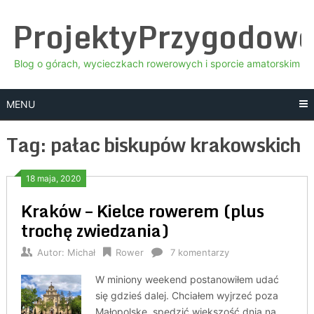
Skip
ProjektyPrzygodow
to
content
Blog o górach, wycieczkach rowerowych i sporcie amatorskim
MENU
Tag:
pałac biskupów krakowskich
18 maja, 2020
Kraków – Kielce rowerem (plus
trochę zwiedzania)
Autor:
Michał
Rower
7 komentarzy
W miniony weekend postanowiłem udać
się gdzieś dalej. Chciałem wyjrzeć poza
Małopolskę, spędzić większość dnia na