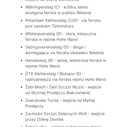
Währingersteig (C) - krótka, łatwo
dostępna ferrata w pobliżu Wiednia
Pittentaler Klettersteig (C/D) - via ferrata
pod zamkiem Türkensturz
Wildenauersteig (D) - stara, klasyczna
ferrata w rejonie Hohe Wand
Gebirgsvereinssteig (D) - długa i
wymagająca via ferrata niedaleko Wiednia
Hanselsteig (B) - łatwa, widokowa ferrata w
rejonie Hohe Wand
ÖTK Klettersteig / Blutspur (E) -
najtrudniejsza via ferrata rejonu Hohe Wand
Żabi Mnich i Żabi Szczyt Wyżni - wejście
od Wyżniej Przełęczy Białczańskiej
Zawratowa Turnia - wejście od Mylnej
Przełęczy
Zachodni Szczyt Żelaznych Wrót - wejście
przez Dolinę Złomisk
Żabia Lalka - wejście najłatwiejszą drogą