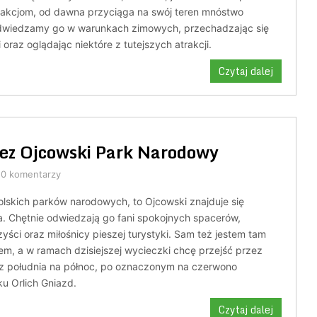
rakcjom, od dawna przyciąga na swój teren mnóstwo
odwiedzamy go w warunkach zimowych, przechadzając się
 oraz oglądając niektóre z tutejszych atrakcji.
Czytaj dalej
ez Ojcowski Park Narodowy
0 komentarzy
olskich parków narodowych, to Ojcowski znajduje się
a. Chętnie odwiedzają go fani spokojnych spacerów,
yści oraz miłośnicy pieszej turystyki. Sam też jestem tam
m, a w ramach dzisiejszej wycieczki chcę przejść przez
, z południa na północ, po oznaczonym na czerwono
u Orlich Gniazd.
Czytaj dalej