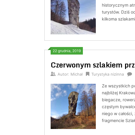
historycznym at
turystów. Dziś 
kilkoma szlakami
22 grudnia, 2019
Czerwonym szlakiem prz
Autor:
Michał
Turystyka nizinna
Ze wszystkich p
najbliżej Krakow
biegacze, rowerz
częstym bywalce
niego w całości
fragmencie Szlak