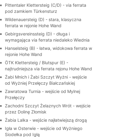
Pittentaler Klettersteig (C/D) - via ferrata
pod zamkiem Türkensturz
Wildenauersteig (D) - stara, klasyczna
ferrata w rejonie Hohe Wand
Gebirgsvereinssteig (D) - długa i
wymagająca via ferrata niedaleko Wiednia
Hanselsteig (B) - łatwa, widokowa ferrata w
rejonie Hohe Wand
ÖTK Klettersteig / Blutspur (E) -
najtrudniejsza via ferrata rejonu Hohe Wand
Żabi Mnich i Żabi Szczyt Wyżni - wejście
od Wyżniej Przełęczy Białczańskiej
Zawratowa Turnia - wejście od Mylnej
Przełęczy
Zachodni Szczyt Żelaznych Wrót - wejście
przez Dolinę Złomisk
Żabia Lalka - wejście najłatwiejszą drogą
Igła w Osterwie - wejście od Wyżniego
Siodełka pod Igłą