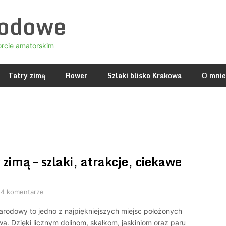
godowe
orcie amatorskim
Tatry zimą
Rower
Szlaki blisko Krakowa
O mnie
imą – szlaki, atrakcje, ciekawe
4 komentarze
arodowy to jedno z najpiękniejszych miejsc położonych
a. Dzięki licznym dolinom, skałkom, jaskiniom oraz paru