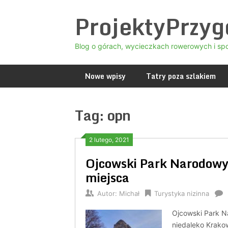
Skip
ProjektyPrzy
to
content
Blog o górach, wycieczkach rowerowych i sp
Nowe wpisy
Tatry poza szlakiem
Tag:
opn
2 lutego, 2021
Ojcowski Park Narodowy z
miejsca
Autor:
Michał
Turystyka nizinna
Ojcowski Park N
niedaleko Krakow